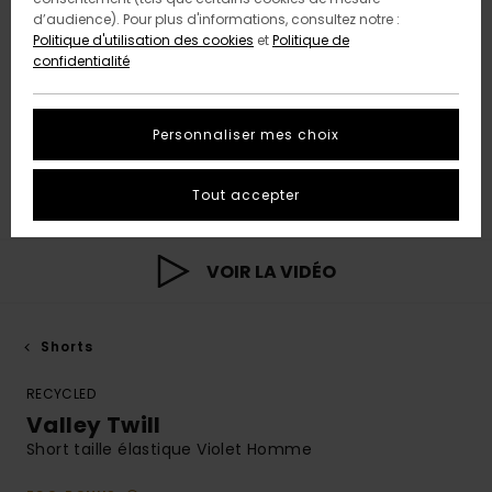
d’audience). Pour plus d'informations, consultez notre :
Politique d'utilisation des cookies
et
Politique de
confidentialité
Personnaliser mes choix
Tout accepter
VOIR LA VIDÉO
Shorts
RECYCLED
Valley Twill
Short taille élastique Violet Homme