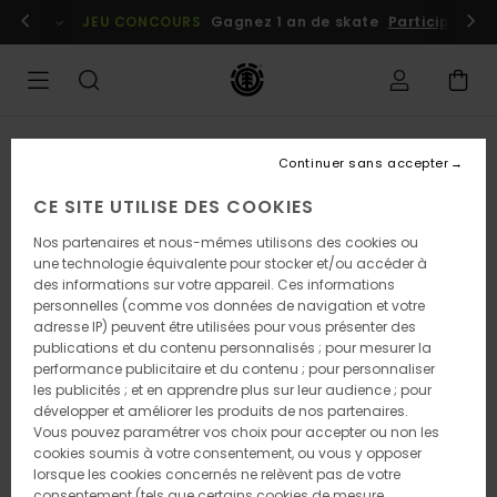
Passer
embres
Se connecter / s'inscrire
JEU CONCOURS
Gagnez 1 an de skate
Participez dè
à
l'information
sur
le
produit
RUPTURE DE STOCK
Continuer sans accepter
CE SITE UTILISE DES COOKIES
Nos partenaires et nous-mêmes utilisons des cookies ou
une technologie équivalente pour stocker et/ou accéder à
des informations sur votre appareil. Ces informations
personnelles (comme vos données de navigation et votre
adresse IP) peuvent être utilisées pour vous présenter des
publications et du contenu personnalisés ; pour mesurer la
performance publicitaire et du contenu ; pour personnaliser
les publicités ; et en apprendre plus sur leur audience ; pour
développer et améliorer les produits de nos partenaires.
Vous pouvez paramétrer vos choix pour accepter ou non les
cookies soumis à votre consentement, ou vous y opposer
lorsque les cookies concernés ne relèvent pas de votre
consentement (tels que certains cookies de mesure