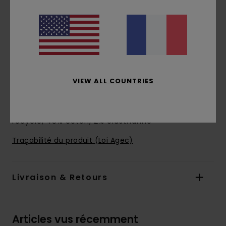
Coupe :
coupe Relaxed fit
Longueur :
coupe courte 17’’/43 cm
Taille :
taille élastique avec cordon de
serrage
Poches sur les coutures latérales
Écusson Tree à l’avant
VIEW ALL COUNTRIES
Poche arrière passepoilée
Composition
[Matière principale] 50% coton
recyclé, 48% coton, 2% élasthanne
Traçabilité du produit (Loi Agec)
Livraison & Retours
Articles vus récemment