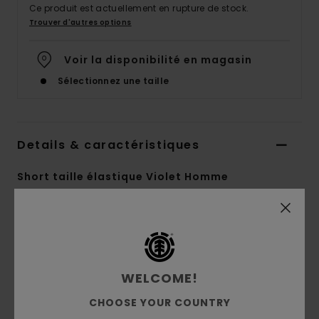
Ce produit est actuellement en rupture de stock.
Trouver d'autres options
Voir la disponibilité en magasin
Sélectionnez une taille
Details & caractéristiques
Short taille élastique Violet Homme
Style
ELYWS00102
Code couleur
pnq0
Caractéristiques
WELCOME!
Matière :
sergé doux en coton recyclé, coton
brut et élasthanne
CHOOSE YOUR COUNTRY
Modèle délavé