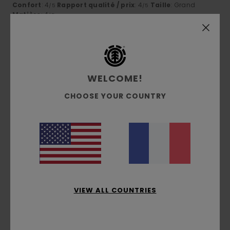
Confort
: 4
Rapport qualité / prix
: 4
Taille
: Grand
/5
/5
Matière
: 4
/5
Je recommande ce produit
4
/5
WELCOME!
CHOOSE YOUR COUNTRY
Client anonyme vérifié
2 février 2026
Achat vérifié
Graphique et coupe
Confort
: 4
Rapport qualité / prix
: 4
Taille
: Taille
/5
/5
parfaite
Matière
: 4
Coloris
: 4
/5
/5
Je recommande ce produit
5
/5
VIEW ALL COUNTRIES
Marco
19 janvier 2026
Achat vérifié