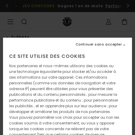
Passer
embres
Se connecter / s'inscrire
JEU CONCOURS
Gagnez 1 an de skate
Participez dè
à
l'information
sur
le
produit
T-Shirts
Continuer sans accepter
CE SITE UTILISE DES COOKIES
Nos partenaires et nous-mêmes utilisons des cookies ou
une technologie équivalente pour stocker et/ou accéder à
des informations sur votre appareil. Ces informations
personnelles (comme vos données de navigation et votre
adresse IP) peuvent être utilisées pour vous présenter des
publications et du contenu personnalisés ; pour mesurer la
performance publicitaire et du contenu ; pour personnaliser
les publicités ; et en apprendre plus sur leur audience ; pour
développer et améliorer les produits de nos partenaires.
Vous pouvez paramétrer vos choix pour accepter ou non les
cookies soumis à votre consentement, ou vous y opposer
lorsque les cookies concernés ne relèvent pas de votre
consentement (tels que certains cookies de mesure