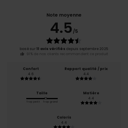
Note moyenne
4.5
/5
basé sur
11 avis vérifiés
depuis septembre 2025
91% de nos clients recommandent ce produit
Confort
Rapport qualité / prix
4.6
4.4
Taille
Matière
4.4
Trop petit
Trop grand
Coloris
4.4