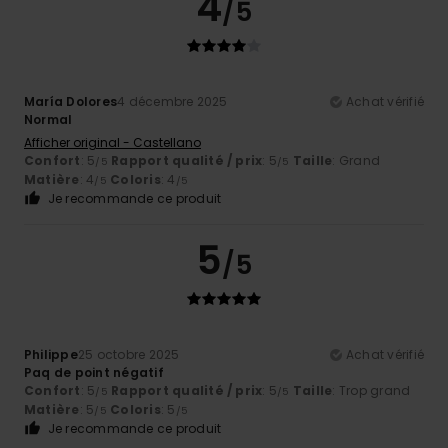
4
/5
María Dolores
4 décembre 2025
Achat vérifié
Normal
Afficher original - Castellano
Confort
: 5
Rapport qualité / prix
: 5
Taille
: Grand
/5
/5
Matière
: 4
Coloris
: 4
/5
/5
Je recommande ce produit
5
/5
Philippe
25 octobre 2025
Achat vérifié
Paq de point négatif
Confort
: 5
Rapport qualité / prix
: 5
Taille
: Trop grand
/5
/5
Matière
: 5
Coloris
: 5
/5
/5
Je recommande ce produit