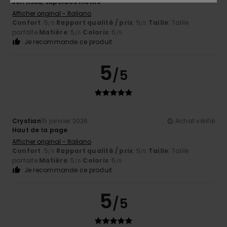
Joli tissu, superbes motifs
Afficher original - Italiano
Confort
: 5
Rapport qualité / prix
: 5
Taille
: Taille
/5
/5
parfaite
Matière
: 5
Coloris
: 5
/5
/5
Je recommande ce produit
5
/5
Crystian
15 janvier 2026
Achat vérifié
Haut de la page
Afficher original - Italiano
Confort
: 5
Rapport qualité / prix
: 5
Taille
: Taille
/5
/5
parfaite
Matière
: 5
Coloris
: 5
/5
/5
Je recommande ce produit
5
/5