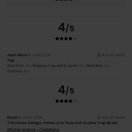
4
/5
Jean Marc
15 avril 2026
Achat vérifié
Top
Confort
: 4
Rapport qualité / prix
: 4
Matière
: 4
/5
/5
/5
Coloris
: 4
/5
4
/5
Borja
28 mars 2026
Achat vérifié
Très beau design, même si le tissu est un peu trop épais.
Afficher original - Castellano