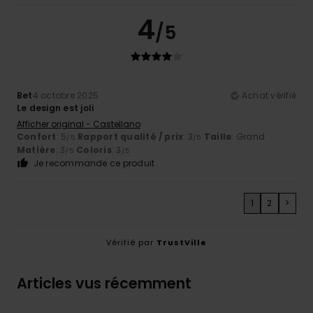
4
/5
Bet
4 octobre 2025
Achat vérifié
Le design est joli
Afficher original - Castellano
Confort
: 5
Rapport qualité / prix
: 3
Taille
: Grand
/5
/5
Matière
: 3
Coloris
: 3
/5
/5
Je recommande ce produit
1
2
>
Vérifié par
TrustVille
Articles vus récemment