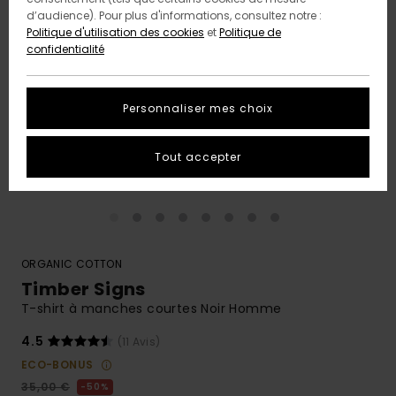
d’audience). Pour plus d'informations, consultez notre :
Politique d'utilisation des cookies
et
Politique de
confidentialité
Personnaliser mes choix
Tout accepter
ORGANIC COTTON
Timber Signs
T-shirt à manches courtes Noir Homme
4.5
(11 Avis)
ECO-BONUS
35,00 €
50%