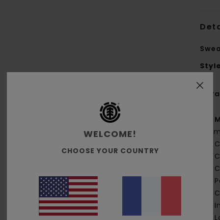
Deta
Swea
Styl
Cara
M
g/m
WELCOME!
C
CHOOSE YOUR COUNTRY
C
C
P
C
I
L