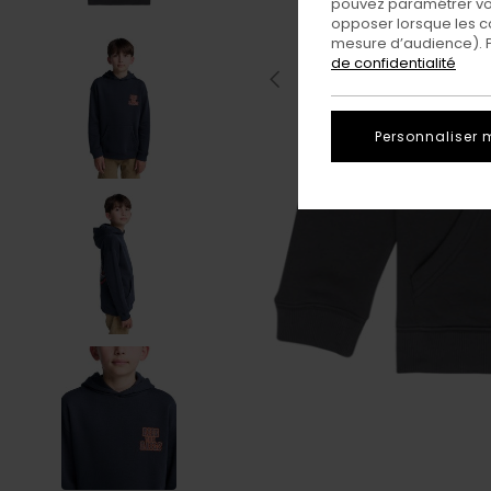
pouvez paramétrer vos
opposer lorsque les c
mesure d’audience). Po
de confidentialité
Personnaliser 