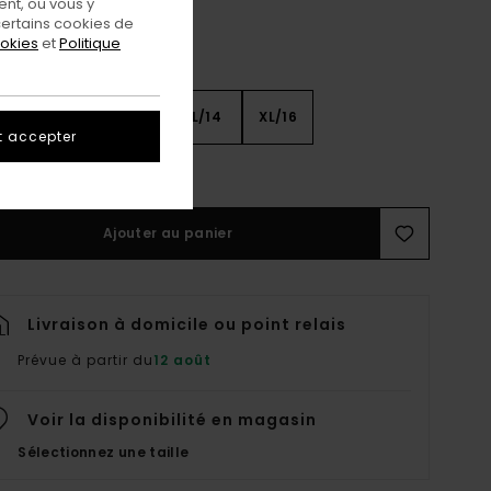
nt, ou vous y
ertains cookies de
ookies
et
Politique
8
S/10
M/12
L/14
XL/16
t accepter
ir Le Guide Des Tailles
Ajouter au panier
Livraison à domicile ou point relais
Prévue à partir du
12 août
Voir la disponibilité en magasin
Sélectionnez une taille