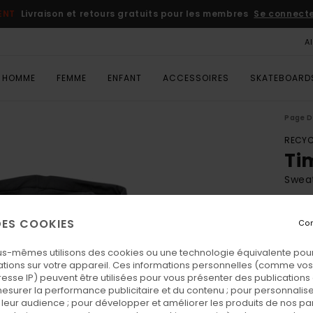
ENT
Livraison et retours gratuits pour les membres
Se connecter
A
HOMME
FEMME
ENFANT
ACCESSOIRES
SKATEBOARD
Page D
RECYC
Ti
Sweat
ECO-
 DES COOKIES
Con
60,
us-mêmes utilisons des cookies ou une technologie équivalente pour
tions sur votre appareil. Ces informations personnelles (comme v
Coul
resse IP) peuvent être utilisées pour vous présenter des publications
esurer la performance publicitaire et du contenu ; pour personnaliser 
leur audience ; pour développer et améliorer les produits de nos pa