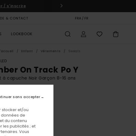
 / s'inscrire
IDE & CONTACT
CARTE CADEAU
FRA / FR
MAGASINS
S
LOOKBOOK
'accueil
Enfant
Vêtements
Sweats
LED
mber On Track Po Y
 à capuche Noir Garçon 8-16 ans
BONUS
tinuer sans accepter
00 €
 stocker et/ou
os données de
Off Black
eur
 et du contenu
les publicités ; et
rtenaires. Vous