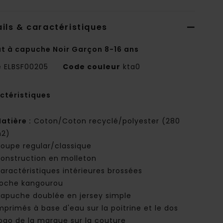
ils & caractéristiques
t à capuche Noir Garçon 8-16 ans
e
ELBSF00205
Code couleur
kta0
ctéristiques
atière :
Coton/Coton recyclé/polyester (280
2)
oupe regular/classique
onstruction en molleton
aractéristiques intérieures brossées
oche kangourou
apuche doublée en jersey simple
mprimés à base d'eau sur la poitrine et le dos
ogo de la marque sur la couture