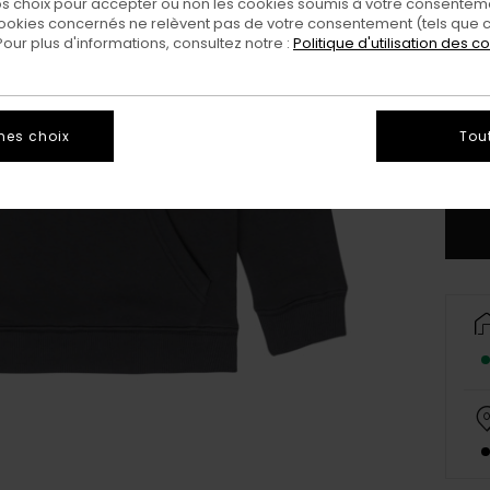
 choix pour accepter ou non les cookies soumis à votre consenteme
ookies concernés ne relèvent pas de votre consentement (tels que c
ur plus d'informations, consultez notre :
Politique d'utilisation des c
XS/
mes choix
Tou
Vo