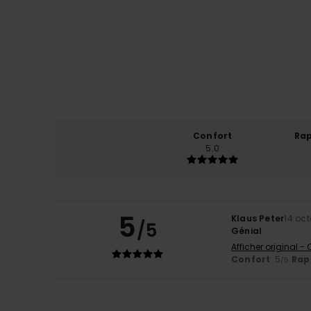
Confort
Rap
5.0
5
Klaus Peter
14 oc
/5
Génial
Afficher original -
Confort
: 5
Rapp
/5