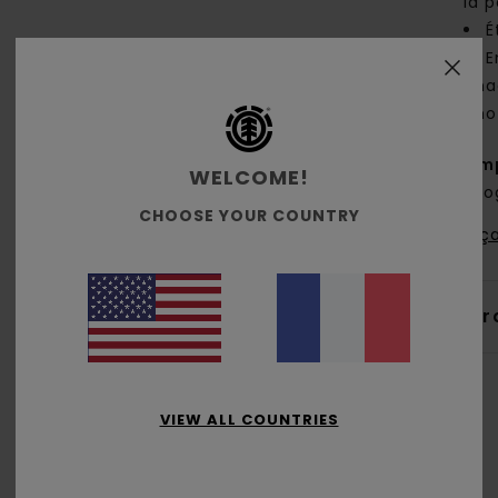
la p
É
E
cha
pho
Comp
WELCOME!
biol
CHOOSE YOUR COUNTRY
Traça
Livr
VIEW ALL COUNTRIES