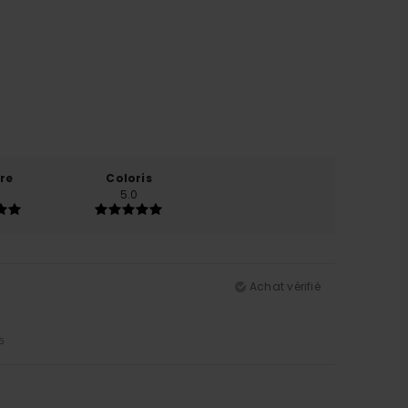
re
Coloris
5.0
Achat vérifié
5