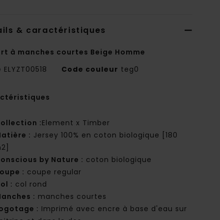
ils & caractéristiques
irt à manches courtes Beige Homme
e
ELYZT00518
Code couleur
teg0
ctéristiques
ollection :
Element x Timber
atière :
Jersey 100% en coton biologique [180
2]
onscious by Nature :
coton biologique
oupe :
coupe regular
ol :
col rond
anches :
manches courtes
ogotage :
Imprimé avec encre à base d'eau sur