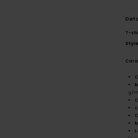
Deta
T-sh
Styl
Cara
C
M
g/m
C
c
C
M
L