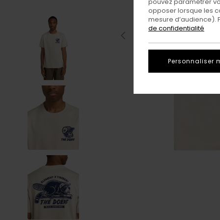
pouvez paramétrer vos
opposer lorsque les c
mesure d’audience). Po
de confidentialité
Personnaliser 