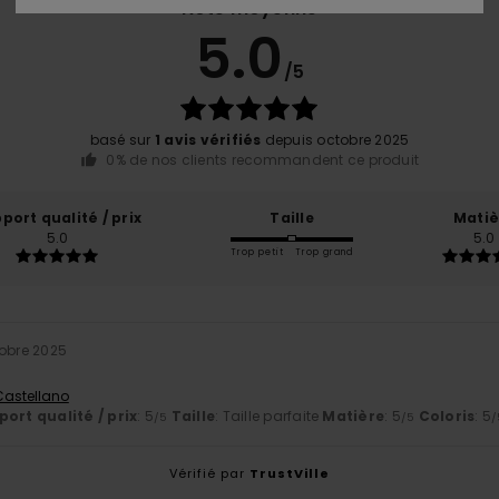
Note moyenne
5.0
/5
basé sur
1 avis vérifiés
depuis octobre 2025
0% de nos clients recommandent ce produit
port qualité / prix
Taille
Matiè
5.0
5.0
Trop petit
Trop grand
tobre 2025
 Castellano
ort qualité / prix
: 5
Taille
: Taille parfaite
Matière
: 5
Coloris
: 5
/5
/5
/
Vérifié par
TrustVille