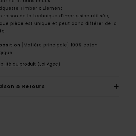
oitrine et dans le dos
tiquette Timber x Element
n raison de la technique d'impression utilisée,
que pièce est unique et peut donc différer de la
to
osition
[Matière principale] 100% coton
ogique
bilité du produit (Loi Agec)
aison & Retours