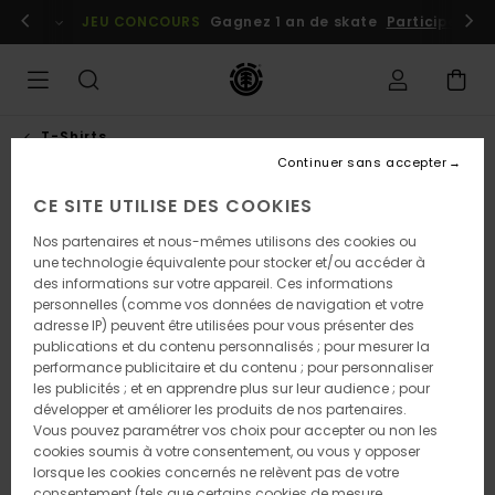
Passer
embres
Se connecter / s'inscrire
JEU CONCOURS
Gagnez 1 an de skate
Participez dè
à
l'information
sur
le
produit
T-Shirts
Continuer sans accepter
CE SITE UTILISE DES COOKIES
Nos partenaires et nous-mêmes utilisons des cookies ou
une technologie équivalente pour stocker et/ou accéder à
des informations sur votre appareil. Ces informations
personnelles (comme vos données de navigation et votre
adresse IP) peuvent être utilisées pour vous présenter des
publications et du contenu personnalisés ; pour mesurer la
performance publicitaire et du contenu ; pour personnaliser
les publicités ; et en apprendre plus sur leur audience ; pour
développer et améliorer les produits de nos partenaires.
Vous pouvez paramétrer vos choix pour accepter ou non les
cookies soumis à votre consentement, ou vous y opposer
lorsque les cookies concernés ne relèvent pas de votre
consentement (tels que certains cookies de mesure