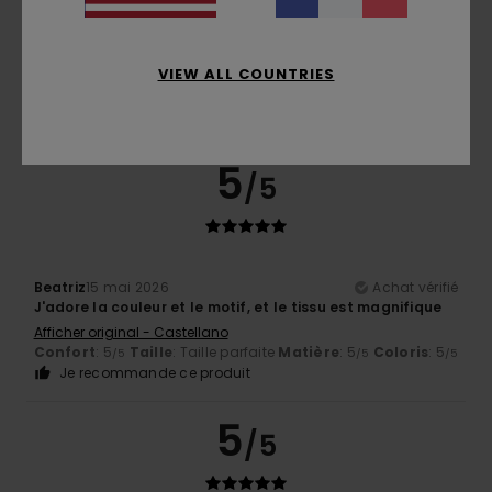
Coloris
5.0
VIEW ALL COUNTRIES
5
/5
Beatriz
15 mai 2026
Achat vérifié
J'adore la couleur et le motif, et le tissu est magnifique
Afficher original - Castellano
Confort
: 5
Taille
: Taille parfaite
Matière
: 5
Coloris
: 5
/5
/5
/5
Je recommande ce produit
5
/5