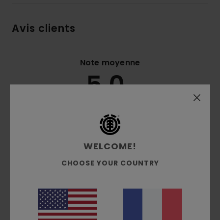
Avis clients
Note moyenne
5.0
/5
basé sur
4 avis vérifiés
depuis octobre 2025
75% de nos clients recommandent ce produit
WELCOME!
Confort
Rapport qualité / prix
CHOOSE YOUR COUNTRY
5.0
5.0
Taille
Matière
5.0
Trop petit
Trop grand