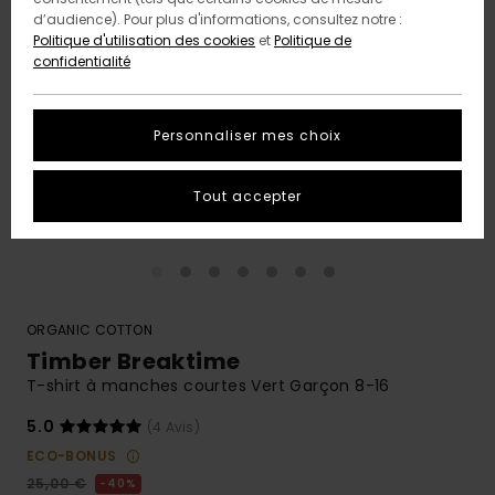
d’audience). Pour plus d'informations, consultez notre :
Politique d'utilisation des cookies
et
Politique de
confidentialité
Personnaliser mes choix
Tout accepter
ORGANIC COTTON
Timber Breaktime
T-shirt à manches courtes Vert Garçon 8-16
5.0
(4 Avis)
ECO-BONUS
25,00 €
40%