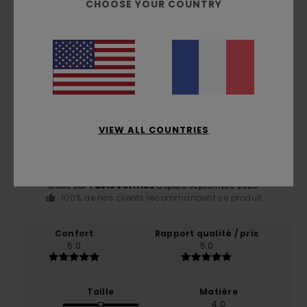
CHOOSE YOUR COUNTRY
Avis clients
Note moyenne
4.0
VIEW ALL COUNTRIES
/5
basé sur
1 avis vérifiés
depuis septembre 2025
100% de nos clients recommandent ce produit
Confort
Rapport qualité / prix
5.0
5.0
Taille
Matière
4.0