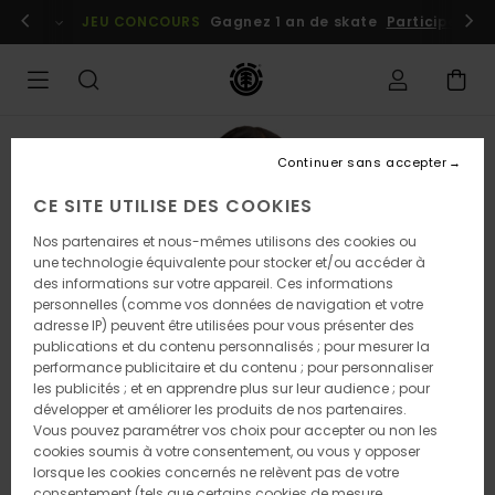
Passer
embres
Se connecter / s'inscrire
JEU CONCOURS
Gagnez 1 an de skate
Participez dè
à
l'information
sur
le
produit
Continuer sans accepter
CE SITE UTILISE DES COOKIES
Nos partenaires et nous-mêmes utilisons des cookies ou
une technologie équivalente pour stocker et/ou accéder à
des informations sur votre appareil. Ces informations
personnelles (comme vos données de navigation et votre
adresse IP) peuvent être utilisées pour vous présenter des
publications et du contenu personnalisés ; pour mesurer la
performance publicitaire et du contenu ; pour personnaliser
les publicités ; et en apprendre plus sur leur audience ; pour
développer et améliorer les produits de nos partenaires.
Vous pouvez paramétrer vos choix pour accepter ou non les
cookies soumis à votre consentement, ou vous y opposer
lorsque les cookies concernés ne relèvent pas de votre
consentement (tels que certains cookies de mesure