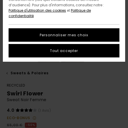
d’audience). Pour plus d'informations, consultez notre :
Politique d'utilisation des cookies
et
Politique de
confidentialité
Personnaliser mes choix
Tout accepter
Sweats & Polaires
RECYCLED
Swirl Flower
Sweat Noir Femme
4.0
(1 Avis)
ECO-BONUS
65,00 €
50%