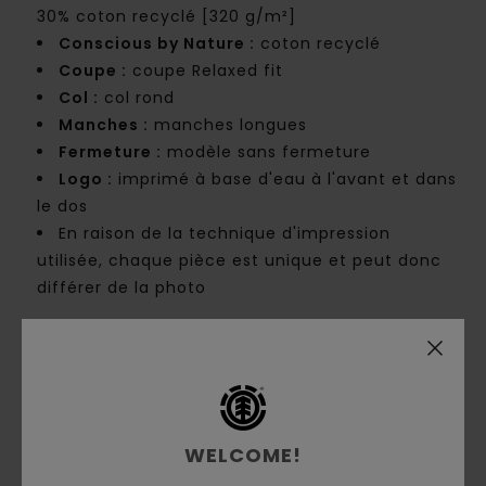
30% coton recyclé [320 g/m²]
Conscious by Nature :
coton recyclé
Coupe :
coupe Relaxed fit
Col :
col rond
Manches :
manches longues
Fermeture :
modèle sans fermeture
Logo :
imprimé à base d'eau à l'avant et dans
le dos
En raison de la technique d'impression
utilisée, chaque pièce est unique et peut donc
différer de la photo
Composition
[Matière principale] 70% coton, 30%
coton recyclé
Traçabilité du produit (Loi Agec)
WELCOME!
Livraison & Retours