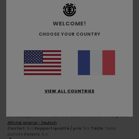
5
/5
WELCOME!
CHOOSE YOUR COUNTRY
Michael
3 février 2026
Achat vérifié
Un joli t-shirt
Afficher original - Deutsch
Confort
: 5
Rapport qualité / prix
: 5
Taille
: Taille
/5
/5
parfaite
Matière
: 5
Coloris
: 5
/5
/5
5
/5
VIEW ALL COUNTRIES
Georgi
24 janvier 2026
Achat vérifié
Moi aussi, j'adore le tissu tout doux, la couleur et l'imprimé.
Afficher original - Deutsch
Confort
: 5
Rapport qualité / prix
: 5
Taille
: Taille
/5
/5
parfaite
Coloris
: 5
/5