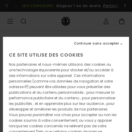
Passer
embres
Se connecter / s'inscrire
JEU CONCOURS
Gagnez 1 an de skate
Participez dè
à
l'information
sur
le
produit
RUPTURE DE STOCK
Continuer sans accepter
CE SITE UTILISE DES COOKIES
Nos partenaires et nous-mêmes utilisons des cookies ou
une technologie équivalente pour stocker et/ou accéder à
des informations sur votre appareil. Ces informations
personnelles (comme vos données de navigation et votre
adresse IP) peuvent être utilisées pour vous présenter des
publications et du contenu personnalisés ; pour mesurer la
performance publicitaire et du contenu ; pour personnaliser
les publicités ; et en apprendre plus sur leur audience ; pour
développer et améliorer les produits de nos partenaires.
Vous pouvez paramétrer vos choix pour accepter ou non les
cookies soumis à votre consentement, ou vous y opposer
lorsque les cookies concernés ne relèvent pas de votre
consentement (tels que certains cookies de mesure