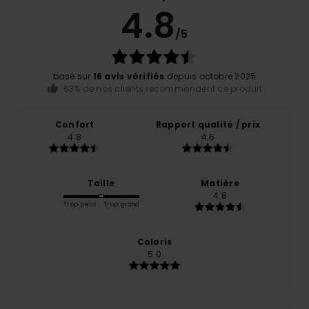
4.8
/5
basé sur
16 avis vérifiés
depuis octobre 2025
63% de nos clients recommandent ce produit
Confort
Rapport qualité / prix
4.8
4.6
Taille
Matière
4.8
Trop petit
Trop grand
Coloris
5.0