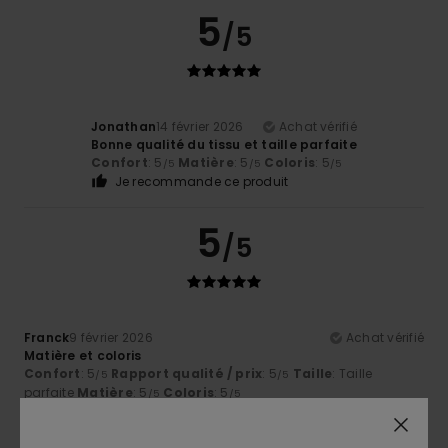
5
/5
Jonathan
14 février 2026
Achat vérifié
Bonne qualité du tissu et taille parfaite
Confort
: 5
Matière
: 5
Coloris
: 5
/5
/5
/5
Je recommande ce produit
5
/5
Franck
9 février 2026
Achat vérifié
Matière et coloris
Confort
: 5
Rapport qualité / prix
: 5
Taille
: Taille
/5
/5
parfaite
Matière
: 5
Coloris
: 5
/5
/5
Je recommande ce produit