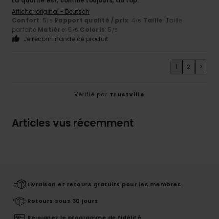
La qualité est, comme toujours, au top.
Afficher original - Deutsch
Confort
: 5
Rapport qualité / prix
: 4
Taille
: Taille
/5
/5
parfaite
Matière
: 5
Coloris
: 5
/5
/5
Je recommande ce produit
1
2
>
Vérifié par
TrustVille
Articles vus récemment
Livraison et retours gratuits pour les membres
Retours sous 30 jours
Rejoignez le programme de fidélité