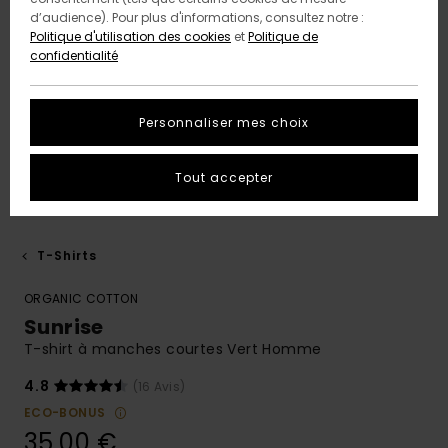
d’audience). Pour plus d'informations, consultez notre :
Politique d'utilisation des cookies
et
Politique de
confidentialité
Personnaliser mes choix
Tout accepter
T-Shirts
ORGANIC COTTON
Sunrise
T-shirt à manches courtes Vert Homme
4.8
(16 Avis)
ECO-BONUS
35,00 €