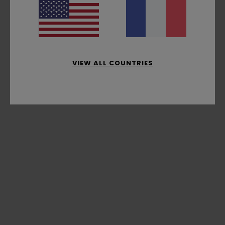
VIEW ALL COUNTRIES
MapLibre
| ©
AWS
,
HERE