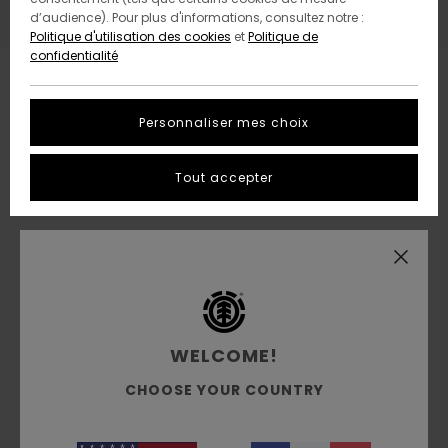
+33 1 42 61 57 50
d’audience). Pour plus d'informations, consultez notre :
Politique d'utilisation des cookies
et
Politique de
confidentialité
Fermé
Lun :
11:00 - 13:30
14:30 - 19:00
Personnaliser mes choix
Mar :
11:00 - 13:30
14:30 - 19:00
Mer :
11:00 - 13:30
14:30 - 19:00
Jeu :
11:00 - 13:30
14:30 - 19:00
Tout accepter
Ven :
11:00 - 13:30
14:30 - 19:00
Sam :
11:00 - 19:00
WELCOME!
CHOOSE YOUR COUNTRY