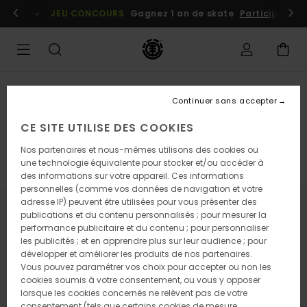
Aller
embres
Se connecter / s'inscrire
JEU CONCOURS
Gagnez 1 an de skate
Participez dè
au
contenu
Tous les magasins
Continuer sans accepter
ELEMENT PARIS
CE SITE UTILISE DES COOKIES
Nos partenaires et nous-mêmes utilisons des cookies ou
une technologie équivalente pour stocker et/ou accéder à
Définir comme magasin favori
des informations sur votre appareil. Ces informations
personnelles (comme vos données de navigation et votre
adresse IP) peuvent être utilisées pour vous présenter des
publications et du contenu personnalisés ; pour mesurer la
Contact
performance publicitaire et du contenu ; pour personnaliser
les publicités ; et en apprendre plus sur leur audience ; pour
1 rue Turbigo
développer et améliorer les produits de nos partenaires.
Paris, 75001
Vous pouvez paramétrer vos choix pour accepter ou non les
Itinéraire
cookies soumis à votre consentement, ou vous y opposer
lorsque les cookies concernés ne relèvent pas de votre
consentement (tels que certains cookies de mesure