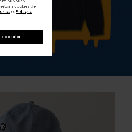
nt, ou vous y
ertains cookies de
ookies
et
Politique
t accepter