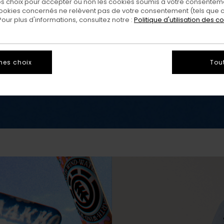
 choix pour accepter ou non les cookies soumis à votre consenteme
ookies concernés ne relèvent pas de votre consentement (tels que c
ur plus d'informations, consultez notre :
Politique d'utilisation des c
mes choix
Tou
DÉCOUVRIR LA COLLECTION