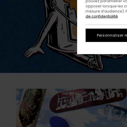
pouvez paramétrer vos
opposer lorsque les c
mesure d’audience). Po
de confidentialité
Personnaliser 