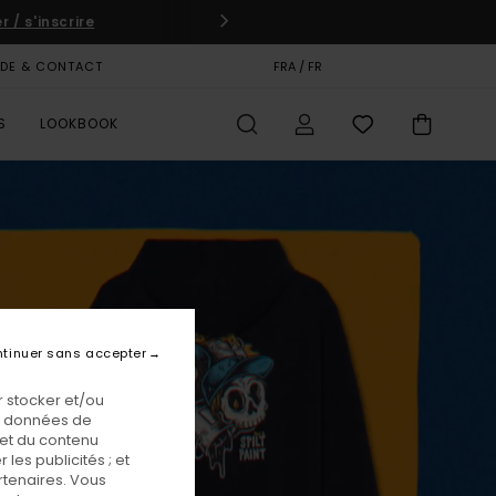
pez dès maintenant
IDE & CONTACT
CARTE CADEAU
FRA / FR
MAGASINS
S
LOOKBOOK
tinuer sans accepter
 stocker et/ou
os données de
 et du contenu
les publicités ; et
rtenaires. Vous