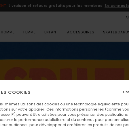
JEU CONCOURS
Gagnez 1 an de skate
Partici
A
HOMME
FEMME
ENFANT
ACCESSOIRES
SKATEBOARD
 DES COOKIES
Con
us-mêmes utilisons des cookies ou une technologie équivalente pour
tions sur votre appareil. Ces informations personnelles (comme v
resse IP) peuvent être utilisées pour vous présenter des publications
esurer la performance publicitaire et du contenu ; pour personnaliser 
leur audience ; pour développer et améliorer les produits de nos pa