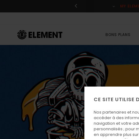
es
Se connecter / s'inscrire
BONS PLANS
CE SITE UTILISE
Nos partenaires et no
accéder à des informa
navigation et votre ad
personnalisés ; pour m
en apprendre plus sur 