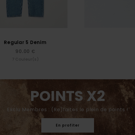
Regular 5 Denim
90.00 €
7
Couleur(s)
POINTS X2
Exclu Membres : (Re)faites le plein de points !
En profiter