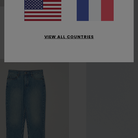
Seal Bp
30.00 €
VIEW ALL COUNTRIES
10
Couleur(s)