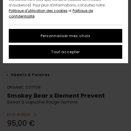
d’audience). Pour plus d'informations, consultez notre :
Politique d'utilisation des cookies
et
Politique de
confidentialité
Personnaliser mes choix
Tout accepter
Sweats & Polaires
ORGANIC COTTON
Smokey Bear x Element Prevent
Sweat à capuche Rouge Homme
ECO-BONUS
95,00 €