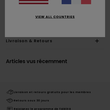
pour soutenir les efforts de prévention des
incendies de forêt engagés par Smokey.
VIEW ALL COUNTRIES
Details & caractéristiques
Livraison & Retours
Articles vus récemment
Livraison et retours gratuits pour les membres
Retours sous 30 jours
Rejoignez le programme de fidélité