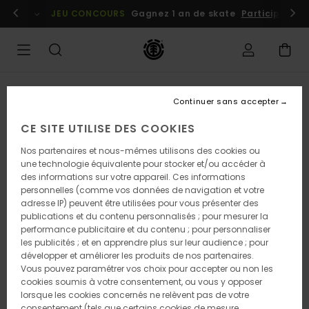
Passer
embres
Se connecter / s'inscrire
JEU CONCOURS
Gagnez 1 an de skate
Participez dè
à
l'information
sur
le
produit
RUPTURE DE STOCK
Continuer sans accepter
CE SITE UTILISE DES COOKIES
Nos partenaires et nous-mêmes utilisons des cookies ou
une technologie équivalente pour stocker et/ou accéder à
des informations sur votre appareil. Ces informations
personnelles (comme vos données de navigation et votre
adresse IP) peuvent être utilisées pour vous présenter des
publications et du contenu personnalisés ; pour mesurer la
performance publicitaire et du contenu ; pour personnaliser
les publicités ; et en apprendre plus sur leur audience ; pour
développer et améliorer les produits de nos partenaires.
Vous pouvez paramétrer vos choix pour accepter ou non les
cookies soumis à votre consentement, ou vous y opposer
lorsque les cookies concernés ne relèvent pas de votre
consentement (tels que certains cookies de mesure