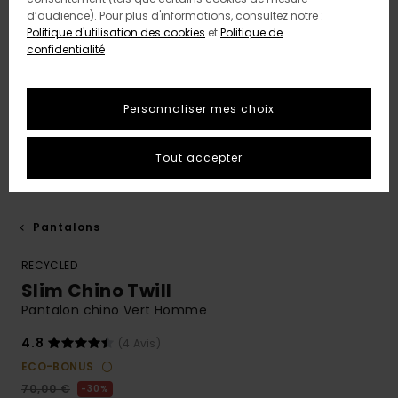
d’audience). Pour plus d'informations, consultez notre :
Politique d'utilisation des cookies
et
Politique de
confidentialité
Personnaliser mes choix
Tout accepter
Pantalons
RECYCLED
Slim Chino Twill
Pantalon chino Vert Homme
4.8
(4 Avis)
ECO-BONUS
70,00 €
30%