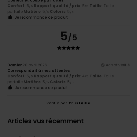
Couleur et coupe parfaites
Confort
: 5
Rapport qualité / prix
: 5
Taille
: Taille
/5
/5
parfaite
Matière
: 5
Coloris
: 5
/5
/5
Je recommande ce produit
5
/5
Damien
28 avril 2026
Achat vérifié
Correspondait à mes attentes
Confort
: 5
Rapport qualité / prix
: 4
Taille
: Taille
/5
/5
parfaite
Matière
: 5
Coloris
: 5
/5
/5
Je recommande ce produit
Vérifié par
TrustVille
Articles vus récemment