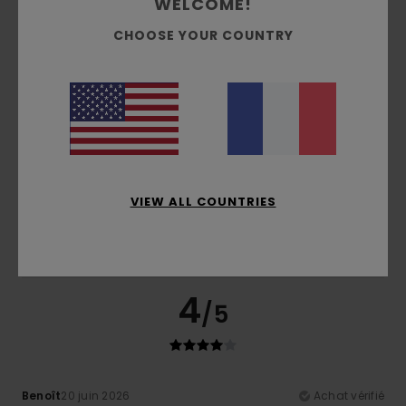
WELCOME!
CHOOSE YOUR COUNTRY
Confort
Rapport qualité / prix
4.8
4.5
Taille
Matière
5.0
Trop petit
Trop grand
Coloris
VIEW ALL COUNTRIES
5.0
4
/5
Benoît
20 juin 2026
Achat vérifié