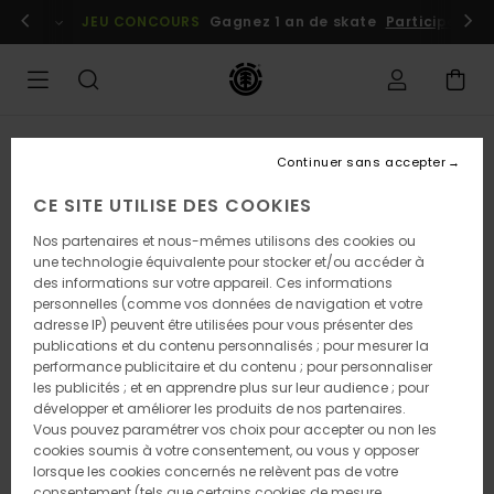
Passer
embres
Se connecter / s'inscrire
JEU CONCOURS
Gagnez 1 an de skate
Participez dè
à
l'information
sur
le
produit
Continuer sans accepter
CE SITE UTILISE DES COOKIES
Nos partenaires et nous-mêmes utilisons des cookies ou
une technologie équivalente pour stocker et/ou accéder à
des informations sur votre appareil. Ces informations
personnelles (comme vos données de navigation et votre
adresse IP) peuvent être utilisées pour vous présenter des
publications et du contenu personnalisés ; pour mesurer la
performance publicitaire et du contenu ; pour personnaliser
les publicités ; et en apprendre plus sur leur audience ; pour
développer et améliorer les produits de nos partenaires.
Vous pouvez paramétrer vos choix pour accepter ou non les
cookies soumis à votre consentement, ou vous y opposer
lorsque les cookies concernés ne relèvent pas de votre
consentement (tels que certains cookies de mesure