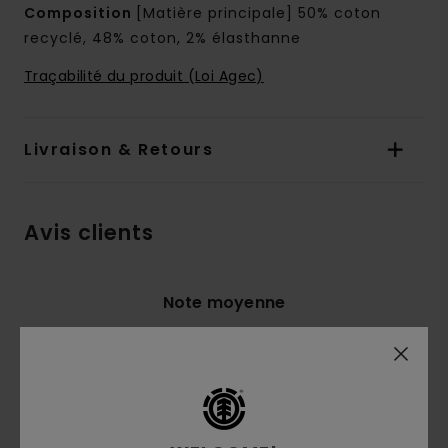
Composition
[Matière principale] 50% coton
recyclé, 48% coton, 2% élasthanne
Traçabilité du produit (Loi Agec)
Livraison & Retours
Avis clients
Note moyenne
4.8
/5
basé sur
4 avis vérifiés
depuis avril 2026
75% de nos clients recommandent ce produit