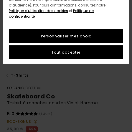
d’audience). Pour plus d'informations, consultez notre :
Politique d'utilisation des cookies
et
Politique de
confidentialité
Personnaliser mes choix
Tout accepter
T-Shirts
ORGANIC COTTON
Skateboard Co
T-shirt à manches courtes Violet Homme
5.0
(1 Avis)
ECO-BONUS
35,00 €
50%