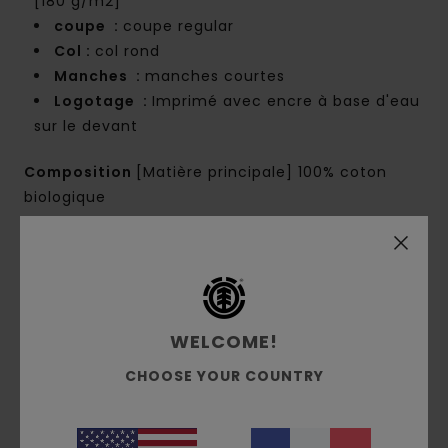
[180 g/m2]
coupe :
coupe regular
Col :
col rond
Manches :
manches courtes
Logotage :
Imprimé avec encre à base d'eau
sur le devant
Composition
[Matière principale] 100% coton
biologique
Traçabilité du produit (Loi Agec)
Livraison & Retours
WELCOME!
CHOOSE YOUR COUNTRY
Avis clients