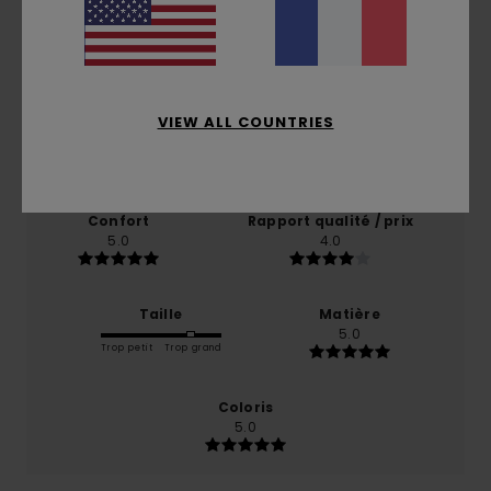
Note moyenne
5.0
/5
VIEW ALL COUNTRIES
basé sur
1 avis vérifiés
depuis septembre 2025
0% de nos clients recommandent ce produit
Confort
Rapport qualité / prix
5.0
4.0
Taille
Matière
5.0
Trop petit
Trop grand
Coloris
5.0