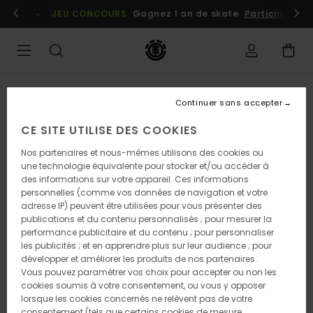
Passer
embres
Se connecter / s'inscrire
JEU CONCOURS
Gagnez 1 an de skate
Participez dè
à
l'information
sur
le
produit
Continuer sans accepter
CE SITE UTILISE DES COOKIES
Nos partenaires et nous-mêmes utilisons des cookies ou
une technologie équivalente pour stocker et/ou accéder à
des informations sur votre appareil. Ces informations
personnelles (comme vos données de navigation et votre
adresse IP) peuvent être utilisées pour vous présenter des
publications et du contenu personnalisés ; pour mesurer la
performance publicitaire et du contenu ; pour personnaliser
les publicités ; et en apprendre plus sur leur audience ; pour
développer et améliorer les produits de nos partenaires.
Vous pouvez paramétrer vos choix pour accepter ou non les
cookies soumis à votre consentement, ou vous y opposer
lorsque les cookies concernés ne relèvent pas de votre
consentement (tels que certains cookies de mesure