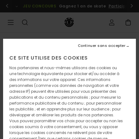
Passez
embres
Se connecter / s'inscrire
JEU CONCOURS
Gagnez 1 an de skate
Participez dè
à
la
sélection
de
la
grille
des
Pro Models
produits
Continuer sans accepter
Brandon westgate
CE SITE UTILISE DES COOKIES
Nos partenaires et nous-mêmes utilisons des cookies ou
une technologie équivalente pour stocker et/ou accéder à
des informations sur votre appareil. Ces informations
personnelles (comme vos données de navigation et votre
Ne partez pas trop loin, nos produits
adresse IP) peuvent être utilisées pour vous présenter des
seront bientôt de retour
publications et du contenu personnalisés ; pour mesurer la
performance publicitaire et du contenu ; pour personnaliser
les publicités ; et en apprendre plus sur leur audience ; pour
développer et améliorer les produits de nos partenaires.
Oups, nous n'avons trouvé aucun
Vous pouvez paramétrer vos choix pour accepter ou non les
cookies soumis à votre consentement, ou vous y opposer
résultat pour votre recherche.
lorsque les cookies concernés ne relèvent pas de votre
Pas de souci ! Essayez avec d'autres mots ou explorez nos
consentement (tels que certains cookies de mesure