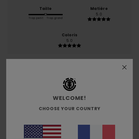
Taille
Matière
5.0
Trop petit
Trop grand
Coloris
5.0
5
/5
WELCOME!
Zian
29 mai 2026
Achat vérifié
CHOOSE YOUR COUNTRY
Top
Confort
: 5
Rapport qualité / prix
: 5
Taille
: Taille
/5
/5
parfaite
Matière
: 5
Coloris
: 5
/5
/5
Je recommande ce produit