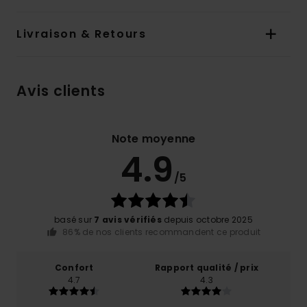
Livraison & Retours
Avis clients
Note moyenne
4.9
/5
basé sur
7 avis vérifiés
depuis octobre 2025
86% de nos clients recommandent ce produit
Confort
Rapport qualité / prix
4.7
4.3