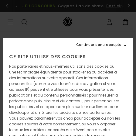
Passer
embres
Se connecter / s'inscrire
JEU CONCOURS
Gagnez 1 an de skate
Participez dè
à
l'information
sur
le
produit
Continuer sans accepter
CE SITE UTILISE DES COOKIES
Nos partenaires et nous-mêmes utilisons des cookies ou
une technologie équivalente pour stocker et/ou accéder à
des informations sur votre appareil. Ces informations
personnelles (comme vos données de navigation et votre
adresse IP) peuvent être utilisées pour vous présenter des
publications et du contenu personnalisés ; pour mesurer la
performance publicitaire et du contenu ; pour personnaliser
les publicités ; et en apprendre plus sur leur audience ; pour
développer et améliorer les produits de nos partenaires.
Vous pouvez paramétrer vos choix pour accepter ou non les
cookies soumis à votre consentement, ou vous y opposer
lorsque les cookies concernés ne relèvent pas de votre
consentement (tels que certains cookies de mesure