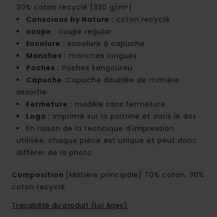
30% coton recyclé [320 g/m²]
Conscious by Nature :
coton recyclé
coupe :
coupe regular
Encolure :
encolure à capuche
Manches :
manches longues
Poches :
Poches kangourou
Capuche :
Capuche doublée de matière
assortie
Fermeture :
modèle sans fermeture
Logo :
imprimé sur la poitrine et dans le dos
En raison de la technique d'impression
utilisée, chaque pièce est unique et peut donc
différer de la photo
Composition
[Matière principale] 70% coton, 30%
coton recyclé
Traçabilité du produit (Loi Agec)