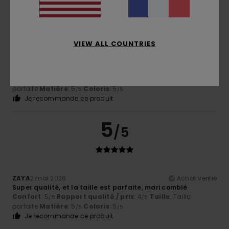
5
/5
VIEW ALL COUNTRIES
Gwendal
8 mai 2026
Achat vérifié
Tres bien
Confort
: 4
Rapport qualité / prix
: 4
Taille
: Taille
/5
/5
parfaite
Matière
: 5
Coloris
: 5
/5
/5
Je recommande ce produit
5
/5
ZAYA
2 mai 2026
Achat vérifié
Super qualité, et la taille est parfaite, mari comblé
Confort
: 5
Rapport qualité / prix
: 4
Taille
: Taille
/5
/5
parfaite
Matière
: 5
Coloris
: 5
/5
/5
Je recommande ce produit