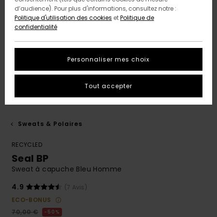
d’audience). Pour plus d'informations, consultez notre :
Politique d'utilisation des cookies
et
Politique de
confidentialité
Personnaliser mes choix
Tout accepter
Sweats & Polaires
RECYCLED
Seal BP
Sweat à capuche Bleu Homme
4.9
(7 Avis)
ECO-BONUS
70,00 €
50%