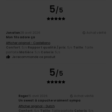
5
/5
Jonatan
28 avril 2026
Achat vérifié
Mon fils adore ça
Afficher original - Castellano
Confort
: 5
Rapport qualité / prix
: 5
Taille
: Taille
/5
/5
parfaite
Matière
: 5
Coloris
: 5
/5
/5
Je recommande ce produit
5
/5
Roger
15 avril 2026
Achat vérifié
Un sweat à capuche vraiment sympa
Afficher original - Dutch
Confort
: 5
Taille
: Taille parfaite
Coloris
: 5
/5
/5