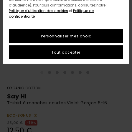
d’audience). Pour plus d'informations, consultez notre :
Politique d'utilisation des cookies
et
Politique de
confidentialité
Personnaliser mes choix
Tout accepter
ORGANIC COTTON
Say Hi
T-shirt à manches courtes Violet Garçon 8-16
ECO-BONUS
25,00 €
50%
12,50 €