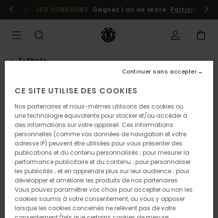
Passer
embres
Se connecter / s'inscrire
JEU CONCOURS
Gagnez 1 an de skate
Participez dè
à
l'information
sur
le
produit
T-Shirts
Continuer sans accepter
CE SITE UTILISE DES COOKIES
Nos partenaires et nous-mêmes utilisons des cookies ou
une technologie équivalente pour stocker et/ou accéder à
des informations sur votre appareil. Ces informations
personnelles (comme vos données de navigation et votre
adresse IP) peuvent être utilisées pour vous présenter des
publications et du contenu personnalisés ; pour mesurer la
performance publicitaire et du contenu ; pour personnaliser
les publicités ; et en apprendre plus sur leur audience ; pour
développer et améliorer les produits de nos partenaires.
Vous pouvez paramétrer vos choix pour accepter ou non les
cookies soumis à votre consentement, ou vous y opposer
lorsque les cookies concernés ne relèvent pas de votre
consentement (tels que certains cookies de mesure