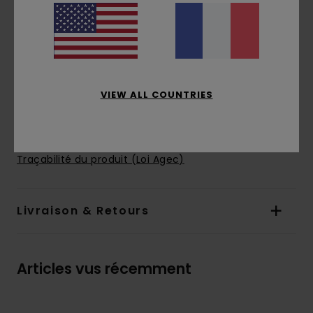
coupe :
coupe regular
Col :
col rond
Manches :
manches courtes
Logotage :
Imprimé avec encre à base d'eau
sur le devant
VIEW ALL COUNTRIES
Composition
[Matière principale] 100% coton
biologique
Traçabilité du produit (Loi Agec)
Livraison & Retours
Articles vus récemment