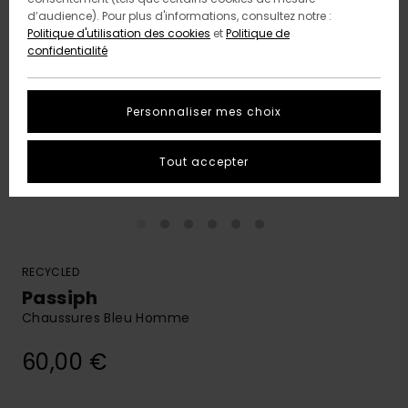
d’audience). Pour plus d'informations, consultez notre :
Politique d'utilisation des cookies
et
Politique de
confidentialité
Personnaliser mes choix
Tout accepter
RECYCLED
Passiph
Chaussures Bleu Homme
60,00 €