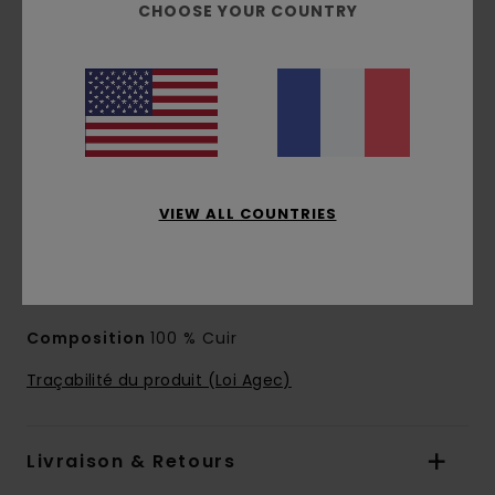
CHOOSE YOUR COUNTRY
Design vintage d'inspiration militaire
Empeigne en suède
Lacets en coton biologique et semelle en
caoutchouc recyclé
Colle à base d'eau
Construction vulcanisée pour un excellent
ressenti de la planche et une grande souplesse
de la semelle
VIEW ALL COUNTRIES
Imprimé element
Semelle intérieure en EVA avec amorti au
niveau de la voûte plantaire
Composition
100 % Cuir
Traçabilité du produit (Loi Agec)
Livraison & Retours