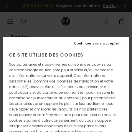
Passer
embres
Se connecter / s'inscrire
JEU CONCOURS
Gagnez 1 an de skate
Participez dè
à
l'information
sur
le
produit
Sneakers
Continuer sans accepter
CE SITE UTILISE DES COOKIES
RUPTURE DE STOCK
Nos partenaires et nous-mêmes utilisons des cookies ou
une technologie équivalente pour stocker et/ou accéder à
des informations sur votre appareil. Ces informations
personnelles (comme vos données de navigation et votre
adresse IP) peuvent être utilisées pour vous présenter des
publications et du contenu personnalisés ; pour mesurer la
performance publicitaire et du contenu ; pour personnaliser
les publicités ; et en apprendre plus sur leur audience ; pour
développer et améliorer les produits de nos partenaires.
Vous pouvez paramétrer vos choix pour accepter ou non les
cookies soumis à votre consentement, ou vous y opposer
lorsque les cookies concernés ne relèvent pas de votre
consentement (tels que certains cookies de mesure