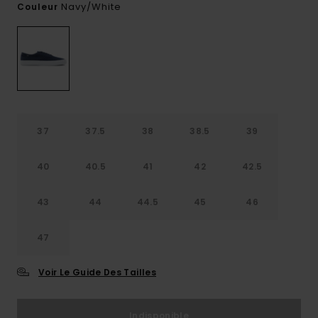
Navy/white
Couleur
37
37.5
38
38.5
39
40
40.5
41
42
42.5
43
44
44.5
45
46
47
Voir Le Guide Des Tailles
Indisponible