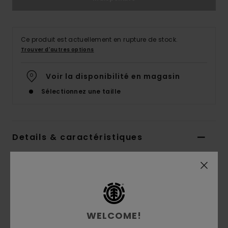
Ce produit est actuellement en rupture de stock.
Trouver d'autres options
Voir la disponibilité en magasin
Sélectionnez une taille
Details & caractéristiques
Chaussures Bleu Homme
Style
U6PAS101
Code couleur
6121
Caractéristiques
WELCOME!