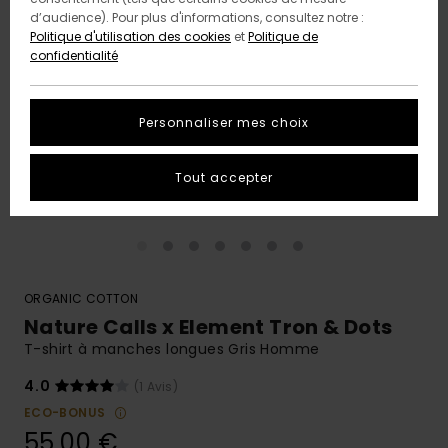
d’audience). Pour plus d'informations, consultez notre :
Politique d'utilisation des cookies
et
Politique de
confidentialité
Personnaliser mes choix
Tout accepter
ORGANIC COTTON
Nature Calls x Element Tron & Dots
T-shirt à manches longues Gris Homme
4.0
(1 Avis)
ECO-BONUS
55,00 €