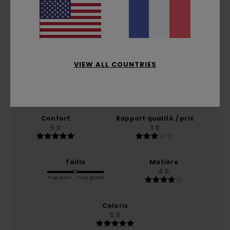
Note moyenne
4.0
/5
VIEW ALL COUNTRIES
basé sur
1 avis vérifiés
depuis novembre 2025
0% de nos clients recommandent ce produit
Confort
Rapport qualité / prix
5.0
3.0
Taille
Matière
4.0
Trop petit
Trop grand
Coloris
5.0