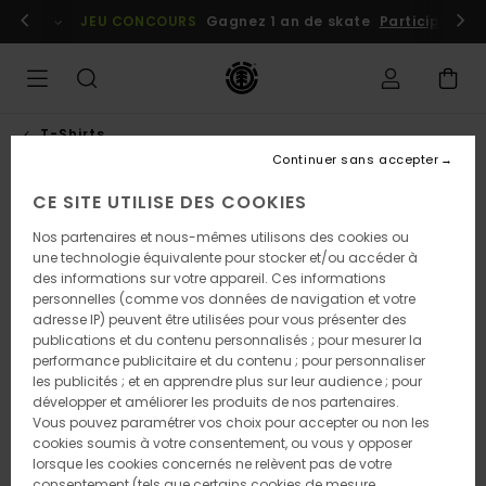
Passer
embres
Se connecter / s'inscrire
JEU CONCOURS
Gagnez 1 an de skate
Participez dè
à
l'information
sur
le
produit
T-Shirts
Continuer sans accepter
CE SITE UTILISE DES COOKIES
RUPTURE DE STOCK
Nos partenaires et nous-mêmes utilisons des cookies ou
une technologie équivalente pour stocker et/ou accéder à
des informations sur votre appareil. Ces informations
personnelles (comme vos données de navigation et votre
adresse IP) peuvent être utilisées pour vous présenter des
publications et du contenu personnalisés ; pour mesurer la
performance publicitaire et du contenu ; pour personnaliser
les publicités ; et en apprendre plus sur leur audience ; pour
développer et améliorer les produits de nos partenaires.
Vous pouvez paramétrer vos choix pour accepter ou non les
cookies soumis à votre consentement, ou vous y opposer
lorsque les cookies concernés ne relèvent pas de votre
consentement (tels que certains cookies de mesure