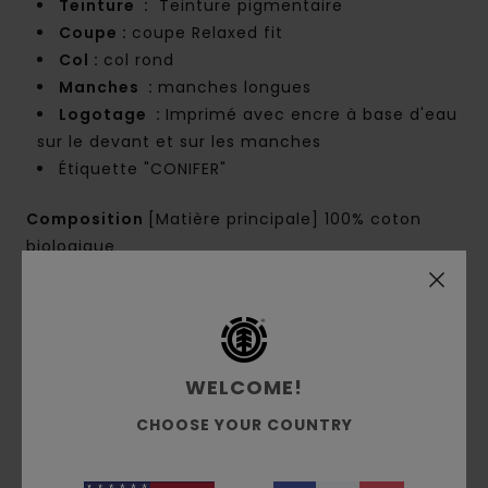
Teinture :
Teinture pigmentaire
Coupe :
coupe Relaxed fit
Col :
col rond
Manches :
manches longues
Logotage :
Imprimé avec encre à base d'eau
sur le devant et sur les manches
Étiquette "CONIFER"
Composition
[Matière principale] 100% coton
biologique
Traçabilité du produit (Loi Agec)
Livraison & Retours
WELCOME!
CHOOSE YOUR COUNTRY
Avis clients