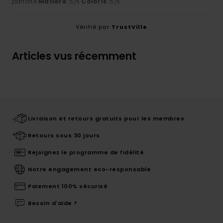
parfaite
Matière
: 5
Coloris
: 5
/5
/5
Vérifié par
TrustVille
Articles vus récemment
Livraison et retours gratuits pour les membres
Retours sous 30 jours
Rejoignez le programme de fidélité
Notre engagement eco-responsable
Paiement 100% sécurisé
Besoin d'aide ?