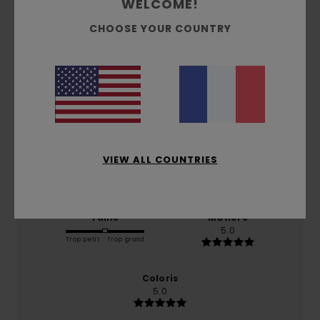
WELCOME!
Note moyenne
CHOOSE YOUR COUNTRY
5.0
/5
basé sur
2 avis vérifiés
depuis janvier 2026
50% de nos clients recommandent ce produit
Confort
Rapport qualité / prix
VIEW ALL COUNTRIES
5.0
5.0
Taille
Matière
5.0
Trop petit
Trop grand
Coloris
5.0