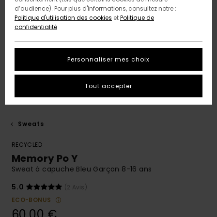
d’audience). Pour plus d'informations, consultez notre :
Politique d'utilisation des cookies
et
Politique de
confidentialité
Personnaliser mes choix
Tout accepter
Sweats
RECYCLED
Memory Po Y
Sweat à capuche Bleu Garçon 8-16 ans
5.0
(2 Avis)
ECO-BONUS
60,00 €