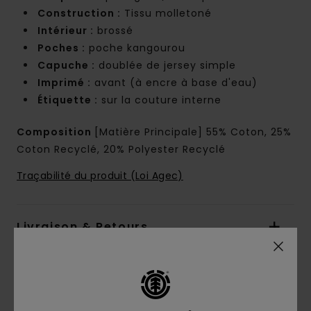
Construction :
Tissu molletoné
Intérieur :
brossé
Poches :
poche kangourou
Capuche :
doublée de jersey simple
Imprimé :
avant (à encre à base d'eau)
Étiquette :
sur la couture interne
Composition
[Matière Principale] 55% Coton, 25%
Coton Recyclé, 20% Polyester Recyclé
Traçabilité du produit (Loi Agec)
Livraison & Retours
Avis clients