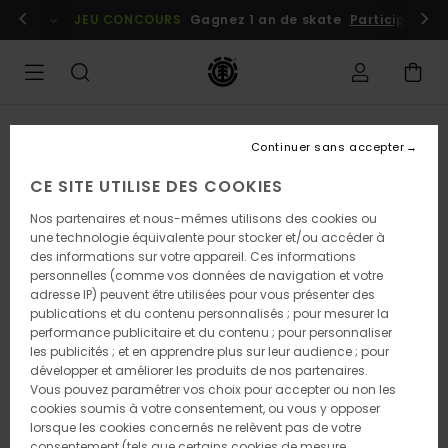
Passer
embres
Se connecter / s'inscrire
JEU CONCOURS
Gagnez 1 an de skate
Participez dè
à
l'information
sur
le
produit
Continuer sans accepter
CE SITE UTILISE DES COOKIES
Nos partenaires et nous-mêmes utilisons des cookies ou
une technologie équivalente pour stocker et/ou accéder à
des informations sur votre appareil. Ces informations
personnelles (comme vos données de navigation et votre
adresse IP) peuvent être utilisées pour vous présenter des
publications et du contenu personnalisés ; pour mesurer la
performance publicitaire et du contenu ; pour personnaliser
les publicités ; et en apprendre plus sur leur audience ; pour
développer et améliorer les produits de nos partenaires.
Vous pouvez paramétrer vos choix pour accepter ou non les
cookies soumis à votre consentement, ou vous y opposer
lorsque les cookies concernés ne relèvent pas de votre
consentement (tels que certains cookies de mesure