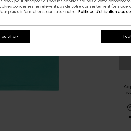
 choix pour accepter ou non les cookies soumis à votre consenteme
ookies concernés ne relèvent pas de votre consentement (tels que c
ur plus d'informations, consultez notre :
Politique d'utilisation des c
XS/
mes choix
Tou
Vo
Ce 
Tro