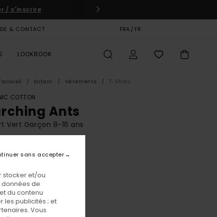
 / s'inscrire
IDE & CONTACT
CARTE CADEAU
FRA / FR
MAGASINS
S
LOOKBOOK
'accueil
Enfant
Vêtements
T-Shirts
IC COTTON
rching Ants
rt Vert Garçon 8-16 ans
BONUS
tinuer sans accepter
00 €
 stocker et/ou
os données de
Lagoon
eur
 et du contenu
les publicités ; et
rtenaires. Vous