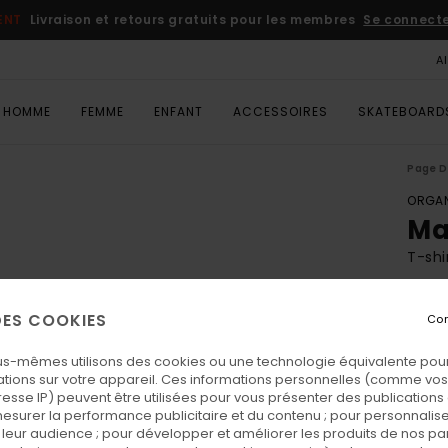
ENT
Livraison et retours gratuits pour les membres
Se connecter
A
HOMME
FEMME
ENFANT
ACCESSOIRES
SKATEBOARD
Page D
ORGAN
Ma
T-shi
ECO-
 DES COOKIES
Con
25,
us-mêmes utilisons des cookies ou une technologie équivalente pour
tions sur votre appareil. Ces informations personnelles (comme v
Coul
resse IP) peuvent être utilisées pour vous présenter des publications
esurer la performance publicitaire et du contenu ; pour personnaliser 
leur audience ; pour développer et améliorer les produits de nos pa