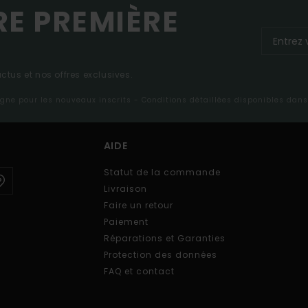
RE PREMIÈRE
tus et nos offres exclusives.
ligne pour les nouveaux inscrits - Conditions détaillées disponibles dan
AIDE
Statut de la commande
Livraison
Faire un retour
Paiement
Réparations et Garanties
Protection des données
FAQ et contact