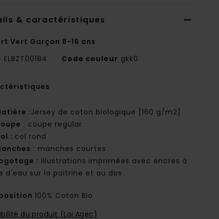
ils & caractéristiques
irt Vert Garçon 8-16 ans
e
ELBZT00184
Code couleur
gkk0
ctéristiques
atière :
Jersey de coton biologique [160 g/m2]
oupe :
coupe regular
ol :
col rond
anches :
manches courtes
ogotage :
Illustrations imprimées avec encres à
e d'eau sur la poitrine et au dos
osition
100% Coton Bio
bilité du produit (Loi Agec)