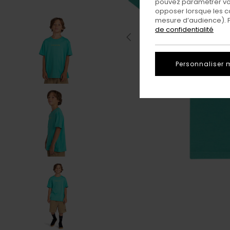
pouvez paramétrer vos
opposer lorsque les c
mesure d’audience). Po
de confidentialité
Personnaliser 