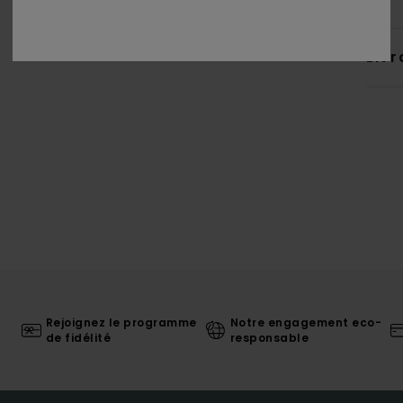
Livr
Rejoignez le programme
Notre engagement eco-
de fidélité
responsable