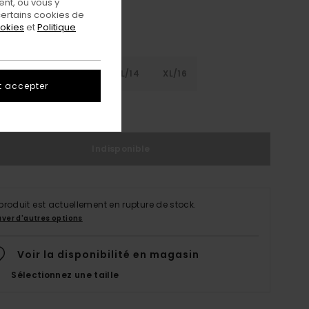
nt, ou vous y
ertains cookies de
ookies
et
Politique
8
S/10
M/12
L/14
XL/16
t accepter
ir Le Guide Des Tailles
Indisponible
produit est actuellement en rupture de stock.
uver d'autres options
Voir la disponibilité en magasin
Sélectionnez une taille