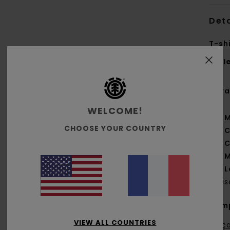
Deta
T-sh
Styl
Cara
WELCOME!
M
CHOOSE YOUR COUNTRY
C
C
M
L
bas
Comp
VIEW ALL COUNTRIES
Traça