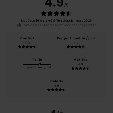
4.9
/5
basé sur
19 avis vérifiés
depuis mars 2026
74% de nos clients recommandent ce produit
Confort
Rapport qualité / prix
4.8
4.7
Taille
Matière
4.9
Trop petit
Trop grand
Coloris
4.9