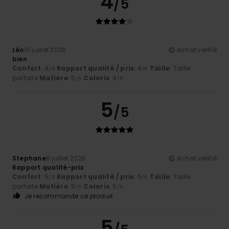
4
/5
Léo
10 juillet 2026
Achat vérifié
bien
Confort
: 4
Rapport qualité / prix
: 4
Taille
: Taille
/5
/5
parfaite
Matière
: 5
Coloris
: 4
/5
/5
5
/5
Stephane
8 juillet 2026
Achat vérifié
Rapport qualité-prix
Confort
: 5
Rapport qualité / prix
: 5
Taille
: Taille
/5
/5
parfaite
Matière
: 5
Coloris
: 5
/5
/5
Je recommande ce produit
5