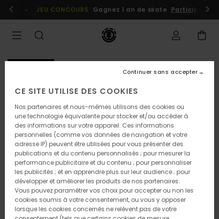
Passer
embres
Se connecter / s'inscrire
JEU CONCOURS
Gagnez 1 an de skate
Participez dè
à
l'information
sur
le
produit
NOUVEAUTÉ
Continuer sans accepter
CE SITE UTILISE DES COOKIES
Nos partenaires et nous-mêmes utilisons des cookies ou
une technologie équivalente pour stocker et/ou accéder à
des informations sur votre appareil. Ces informations
personnelles (comme vos données de navigation et votre
adresse IP) peuvent être utilisées pour vous présenter des
publications et du contenu personnalisés ; pour mesurer la
performance publicitaire et du contenu ; pour personnaliser
les publicités ; et en apprendre plus sur leur audience ; pour
développer et améliorer les produits de nos partenaires.
Vous pouvez paramétrer vos choix pour accepter ou non les
cookies soumis à votre consentement, ou vous y opposer
lorsque les cookies concernés ne relèvent pas de votre
consentement (tels que certains cookies de mesure