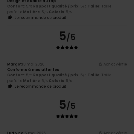
Design et qualité au top
Confort
: 5
Rapport qualité / prix
: 5
Taille
: Taille
/5
/5
parfaite
Matière
: 5
Coloris
: 5
/5
/5
Je recommande ce produit
5
/5
Margot
18 mai 2026
Achat vérifié
Conforme à mes attentes
Confort
: 5
Rapport qualité / prix
: 5
Taille
: Taille
/5
/5
parfaite
Matière
: 5
Coloris
: 5
/5
/5
Je recommande ce produit
5
/5
Ludivine
15 mai 2026
Achat vérifié