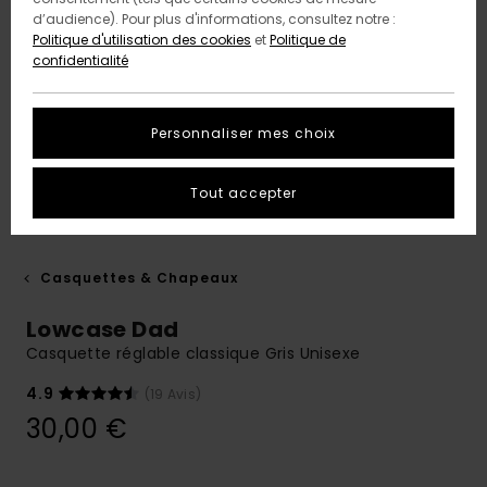
d’audience). Pour plus d'informations, consultez notre :
Politique d'utilisation des cookies
et
Politique de
confidentialité
Personnaliser mes choix
Tout accepter
Casquettes & Chapeaux
Lowcase Dad
Casquette réglable classique Gris Unisexe
4.9
(19 Avis)
30,00 €