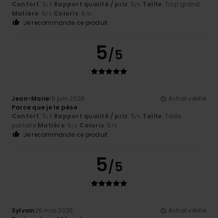
Confort
: 5
Rapport qualité / prix
: 5
Taille
: Trop grand
/5
/5
Matière
: 5
Coloris
: 5
/5
/5
Je recommande ce produit
5
/5
Jean-Marie
16 juin 2026
Achat vérifié
Parce que je le pése
Confort
: 5
Rapport qualité / prix
: 5
Taille
: Taille
/5
/5
parfaite
Matière
: 5
Coloris
: 5
/5
/5
Je recommande ce produit
5
/5
Sylvain
26 mai 2026
Achat vérifié