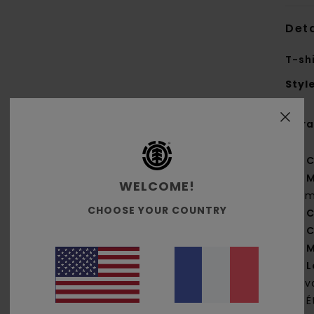
Deta
T-sh
Styl
Cara
C
M
WELCOME!
g/m
CHOOSE YOUR COUNTRY
C
C
M
L
l'av
É