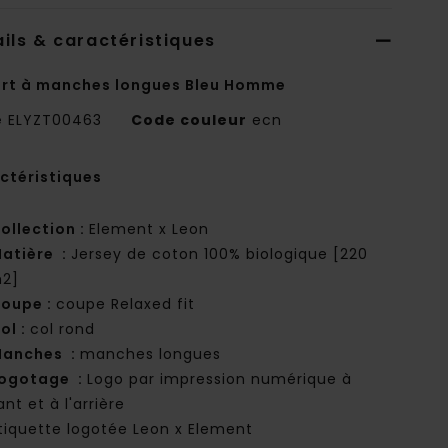
ils & caractéristiques
irt à manches longues Bleu Homme
e
ELYZT00463
Code couleur
ecn
ctéristiques
ollection :
Element x Leon
atière :
Jersey de coton 100% biologique [220
2]
oupe :
coupe Relaxed fit
ol :
col rond
anches :
manches longues
ogotage :
Logo par impression numérique à
ant et à l'arrière
tiquette logotée Leon x Element