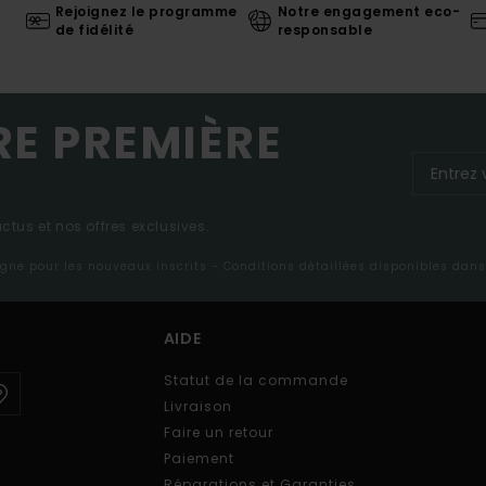
Rejoignez le programme
Notre engagement eco-
de fidélité
responsable
RE PREMIÈRE
tus et nos offres exclusives.
ligne pour les nouveaux inscrits - Conditions détaillées disponibles dan
AIDE
Statut de la commande
Livraison
Faire un retour
Paiement
Réparations et Garanties