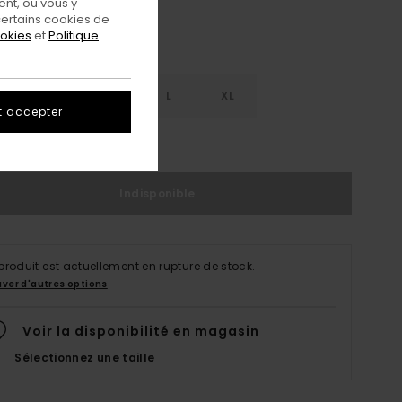
nt, ou vous y
ertains cookies de
ookies
et
Politique
S
S
M
L
XL
t accepter
ir Le Guide Des Tailles
Indisponible
produit est actuellement en rupture de stock.
uver d'autres options
Voir la disponibilité en magasin
Sélectionnez une taille