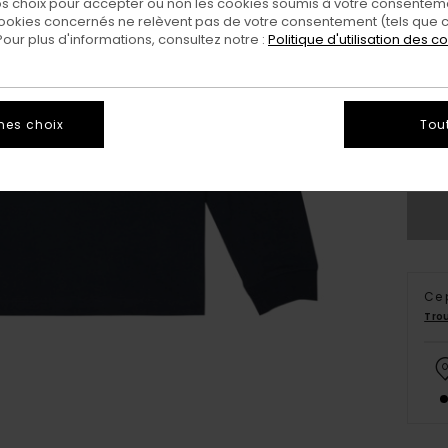
 choix pour accepter ou non les cookies soumis à votre consenteme
ookies concernés ne relèvent pas de votre consentement (tels que c
ur plus d'informations, consultez notre :
Politique d'utilisation des c
X
mes choix
Tou
Vo
Ce 
Tro