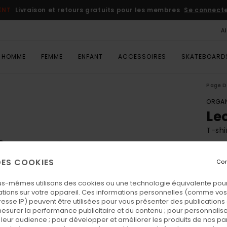
ENT
Livraison et retours gratuits pour les membres
Se connecter
A
HOMME
FEMME
ENFANT
ACCESSOIRES
SKATEBOARD
Page D
ORGAN
Le
T-sh
ECO-
 DES COOKIES
Con
45,
us-mêmes utilisons des cookies ou une technologie équivalente pour
tions sur votre appareil. Ces informations personnelles (comme v
Coul
resse IP) peuvent être utilisées pour vous présenter des publications
esurer la performance publicitaire et du contenu ; pour personnaliser 
leur audience ; pour développer et améliorer les produits de nos pa