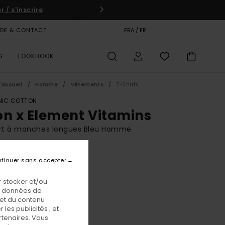
 / s'inscrire
IDE & CONTACT
CARTE CADEAU
FRA / FR
MAGASINS
S
LOOKBOOK
'accueil
Homme
Vêtements
T-Shirts
IC COTTON
on x Element Vitamins
irt à manches longues Bleu Homme
BONUS
tinuer sans accepter
00 €
 stocker et/ou
os données de
Eclipse Navy
eur
 et du contenu
les publicités ; et
rtenaires. Vous