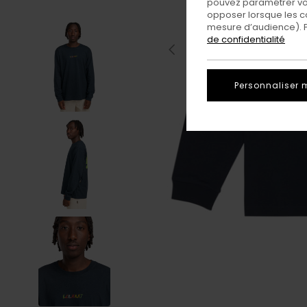
pouvez paramétrer vos
opposer lorsque les c
mesure d’audience). Po
de confidentialité
Personnaliser 