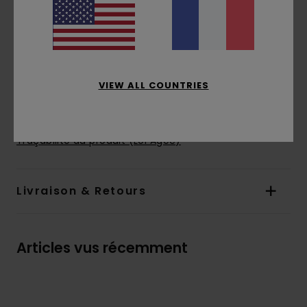
longueur classique
taille :
fermeture par braguette zippée
Poches avant
Poches cargo sur les côtés
Poches plates à l'arrière
VIEW ALL COUNTRIES
Composition
[Matière principale] 100 % Coton
Traçabilité du produit (Loi Agec)
Livraison & Retours
Articles vus récemment