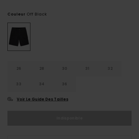
Off Black
Couleur
26
28
30
31
32
33
34
36
Voir Le Guide Des Tailles
Indisponible