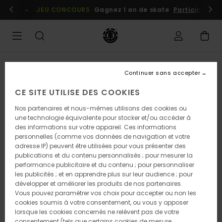
Passer
embres
Se connecter / s'inscrire
JEU CONCOURS
Gagnez 1 an de skate
Participez dè
à
l'information
sur
le
produit
RUPTURE DE STOCK
Continuer sans accepter
CE SITE UTILISE DES COOKIES
Nos partenaires et nous-mêmes utilisons des cookies ou
une technologie équivalente pour stocker et/ou accéder à
des informations sur votre appareil. Ces informations
personnelles (comme vos données de navigation et votre
adresse IP) peuvent être utilisées pour vous présenter des
publications et du contenu personnalisés ; pour mesurer la
performance publicitaire et du contenu ; pour personnaliser
les publicités ; et en apprendre plus sur leur audience ; pour
développer et améliorer les produits de nos partenaires.
Vous pouvez paramétrer vos choix pour accepter ou non les
cookies soumis à votre consentement, ou vous y opposer
lorsque les cookies concernés ne relèvent pas de votre
consentement (tels que certains cookies de mesure