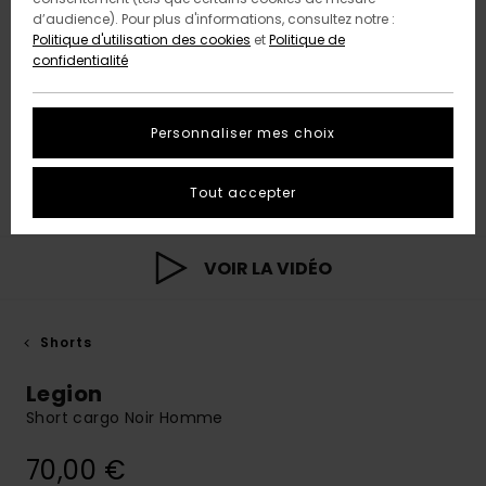
d’audience). Pour plus d'informations, consultez notre :
Politique d'utilisation des cookies
et
Politique de
confidentialité
Personnaliser mes choix
Tout accepter
VOIR LA VIDÉO
Shorts
Legion
Short cargo Noir Homme
70,00 €