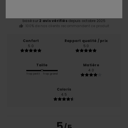
5.0
/5
basé sur
2 avis vérifiés
depuis octobre 2025
100% de nos clients recommandent ce produit
Confort
Rapport qualité / prix
5.0
5.0
Taille
Matière
4.0
Trop petit
Trop grand
Coloris
4.5
5
/5