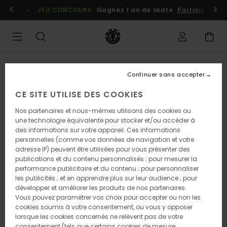
Passer
embres
Se connecter / s'inscrire
JEU CONCOURS
Gagnez 1 an de skate
Participez dè
à
l'information
sur
le
produit
Continuer sans accepter
CE SITE UTILISE DES COOKIES
Nos partenaires et nous-mêmes utilisons des cookies ou
une technologie équivalente pour stocker et/ou accéder à
des informations sur votre appareil. Ces informations
personnelles (comme vos données de navigation et votre
adresse IP) peuvent être utilisées pour vous présenter des
publications et du contenu personnalisés ; pour mesurer la
performance publicitaire et du contenu ; pour personnaliser
les publicités ; et en apprendre plus sur leur audience ; pour
développer et améliorer les produits de nos partenaires.
Vous pouvez paramétrer vos choix pour accepter ou non les
cookies soumis à votre consentement, ou vous y opposer
lorsque les cookies concernés ne relèvent pas de votre
consentement (tels que certains cookies de mesure