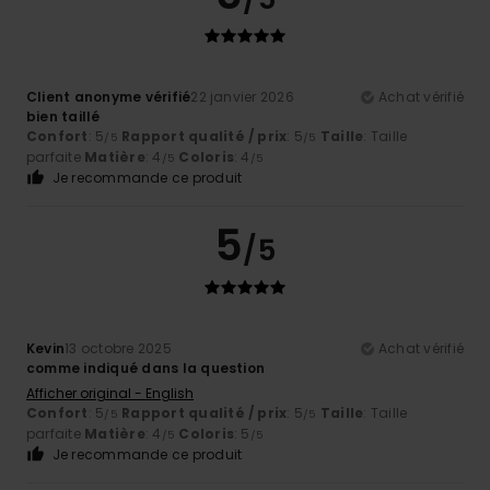
Client anonyme vérifié
22 janvier 2026
Achat vérifié
bien taillé
Confort
: 5
Rapport qualité / prix
: 5
Taille
: Taille
/5
/5
parfaite
Matière
: 4
Coloris
: 4
/5
/5
Je recommande ce produit
5
/5
Kevin
13 octobre 2025
Achat vérifié
comme indiqué dans la question
Afficher original - English
Confort
: 5
Rapport qualité / prix
: 5
Taille
: Taille
/5
/5
parfaite
Matière
: 4
Coloris
: 5
/5
/5
Je recommande ce produit