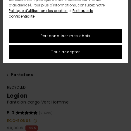
d’audience). Pour plus d'informations, consultez notre :
Politique d'utilisation des cookies
et
Politique de
confidentialité
Personnaliser mes choix
Tout accepter
Pantalons
RECYCLED
Legion
Pantalon cargo Vert Homme
5.0
(2 Avis)
ECO-BONUS
90,00 €
40%