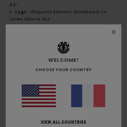
8.5"
Logo :
étiquette Element Skateboard Co
tissée dans le dos
Composition
[Matière principale] 70% coton, 30%
coton recyclé
Traçabilité du produit (Loi Agec)
WELCOME!
CHOOSE YOUR COUNTRY
Livraison & Retours
Avis clients
Note moyenne
VIEW ALL COUNTRIES