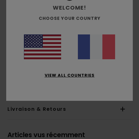
Coupe :
coupe regular, classique et
WELCOME!
confortable
CHOOSE YOUR COUNTRY
Intérieur non brossé
Poches :
poche kangourou
Capuche :
capuche fixe
Impression à base d’eau
Imprimé :
Imprimé poitrine et dos
Composition
[Matière principale] 70% coton, 30%
coton recyclé
VIEW ALL COUNTRIES
Traçabilité du produit (Loi Agec)
Livraison & Retours
Articles vus récemment