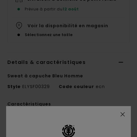
Prévue à partir du
12 août
Voir la disponibilité en magasin
Sélectionnez une taille
Details & caractéristiques
Sweat à capuche Bleu Homme
Style
ELYSF00329
Code couleur
ecn
Caractéristiques
Conscious by Nature :
coton recyclé
Matière recyclée :
coton et coton recyclé
Matière :
Molleton [320 g/m2]