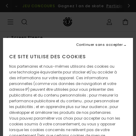
Passer
embres
Se connecter / s'inscrire
JEU CONCOURS
Gagnez 1 an de skate
Participez dè
à
l'information
sur
le
produit
Screen Fleece
Continuer sans accepter
CE SITE UTILISE DES COOKIES
Nos partenaires et nous-mêmes utilisons des cookies ou
une technologie équivalente pour stocker et/ou accéder à
des informations sur votre appareil. Ces informations
personnelles (comme vos données de navigation et votre
adresse IP) peuvent être utilisées pour vous présenter des
publications et du contenu personnalisés ; pour mesurer la
performance publicitaire et du contenu ; pour personnaliser
les publicités ; et en apprendre plus sur leur audience ; pour
développer et améliorer les produits de nos partenaires.
Vous pouvez paramétrer vos choix pour accepter ou non les
cookies soumis à votre consentement, ou vous y opposer
lorsque les cookies concernés ne relèvent pas de votre
consentement (tels que certains cookies de mesure