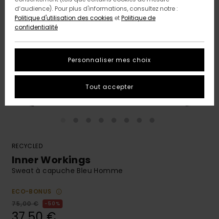
d’audience). Pour plus d'informations, consultez notre :
Politique d'utilisation des cookies
et
Politique de
confidentialité
Personnaliser mes choix
Tout accepter
RECYCLED
Inner Workings
Sweat à capuche Bleu Homme
ECO-BONUS
75,00 €
50%
37,50 €