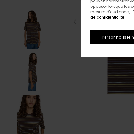
pouvez paramétrer vos
opposer lorsque les c
mesure d’audience). Po
de confidentialité
Personnaliser 