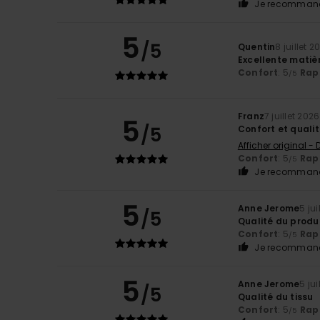
Je recommand
5
/5
Quentin
8 juillet 2
Excellente matièr
Confort
: 5
Rapp
/5
Franz
7 juillet 2026
5
/5
Confort et quali
Afficher original -
Confort
: 5
Rapp
/5
Je recommand
5
Anne Jerome
5 jui
/5
Qualité du produ
Confort
: 5
Rapp
/5
Je recommand
5
Anne Jerome
5 jui
/5
Qualité du tissu
Confort
: 5
Rapp
/5