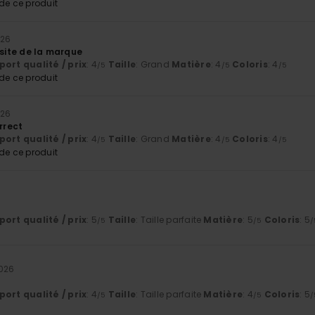
e ce produit
026
 site de la marque
ort qualité / prix
: 4
Taille
: Grand
Matière
: 4
Coloris
: 4
/5
/5
/5
e ce produit
026
orrect
ort qualité / prix
: 4
Taille
: Grand
Matière
: 4
Coloris
: 4
/5
/5
/5
e ce produit
6
ort qualité / prix
: 5
Taille
: Taille parfaite
Matière
: 5
Coloris
: 5
/5
/5
/
2026
ort qualité / prix
: 4
Taille
: Taille parfaite
Matière
: 4
Coloris
: 5
/5
/5
/