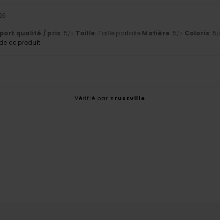
26
ort qualité / prix
: 5
Taille
: Taille parfaite
Matière
: 5
Coloris
: 5
/5
/5
/
e ce produit
Vérifié par
TrustVille