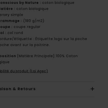
onscious by Nature :
coton biologique
atière :
coton biologique
ersey simple
rammage :
(180 g/m2)
oupe :
coupe regular
ol :
col rond
ordure/étiquette : Étiquette logo sur la poche
oche avant sur la poitrine.
osition
[Matière Principale] 100% Coton
gique
bilité du produit (Loi Agec)
aison & Retours