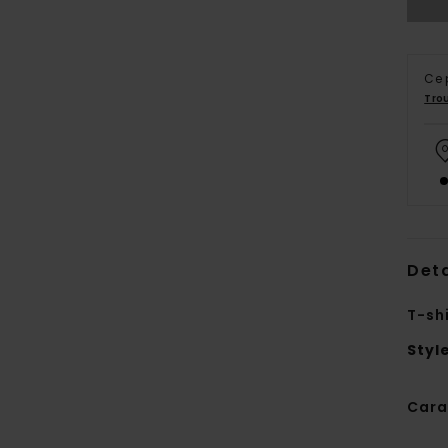
Ce 
Tro
Deta
T-sh
Styl
Cara