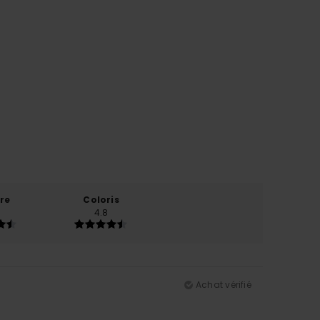
re
Coloris
4.8
Achat vérifié