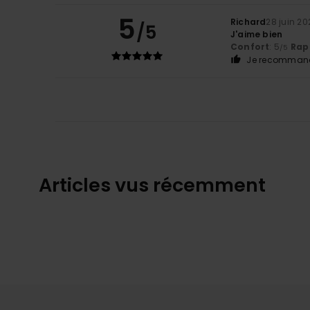
5
Richard
28 juin 20
/5
J'aime bien
Confort
: 5
Rapp
/5
Je recommand
Articles vus récemment