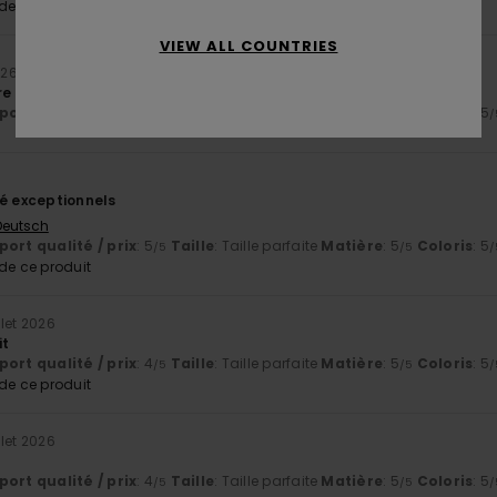
e ce produit
VIEW ALL COUNTRIES
026
e légère et beau coloris
ort qualité / prix
: 5
Taille
: Taille parfaite
Matière
: 5
Coloris
: 5
/5
/5
/
té exceptionnels
 Deutsch
ort qualité / prix
: 5
Taille
: Taille parfaite
Matière
: 5
Coloris
: 5
/5
/5
/
e ce produit
llet 2026
it
ort qualité / prix
: 4
Taille
: Taille parfaite
Matière
: 5
Coloris
: 5
/5
/5
/
e ce produit
llet 2026
ort qualité / prix
: 4
Taille
: Taille parfaite
Matière
: 5
Coloris
: 5
/5
/5
/