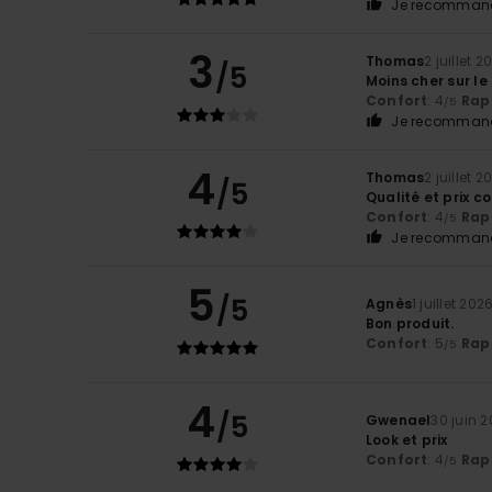
Je recommand
3
Thomas
2 juillet 2
/5
Moins cher sur le
Confort
: 4
Rapp
/5
Je recommand
4
Thomas
2 juillet 2
/5
Qualité et prix c
Confort
: 4
Rapp
/5
Je recommand
5
/5
Agnès
1 juillet 202
Bon produit.
Confort
: 5
Rapp
/5
4
/5
Gwenael
30 juin 
Look et prix
Confort
: 4
Rapp
/5