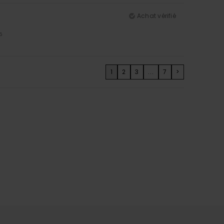
Achat vérifié
5
1
2
3
...
7
>