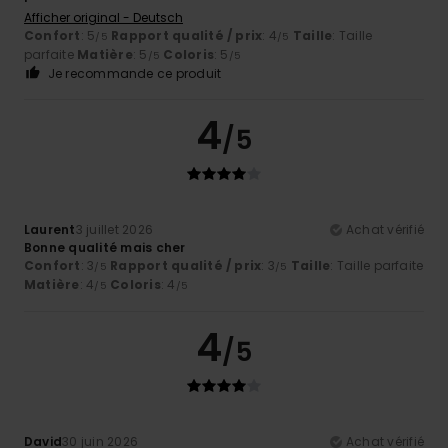
Afficher original - Deutsch
Confort
: 5
Rapport qualité / prix
: 4
Taille
: Taille
/5
/5
parfaite
Matière
: 5
Coloris
: 5
/5
/5
Je recommande ce produit
4
/5
Laurent
3 juillet 2026
Achat vérifié
Bonne qualité mais cher
Confort
: 3
Rapport qualité / prix
: 3
Taille
: Taille parfaite
/5
/5
Matière
: 4
Coloris
: 4
/5
/5
4
/5
David
30 juin 2026
Achat vérifié