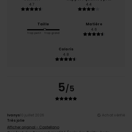
4.7
4.4
Taille
Matière
4.6
Trop petit
Trop grand
Coloris
4.8
5
/5
Ivanys
10 juillet 2026
Achat vérifié
Très jolie
Afficher original - Castellano