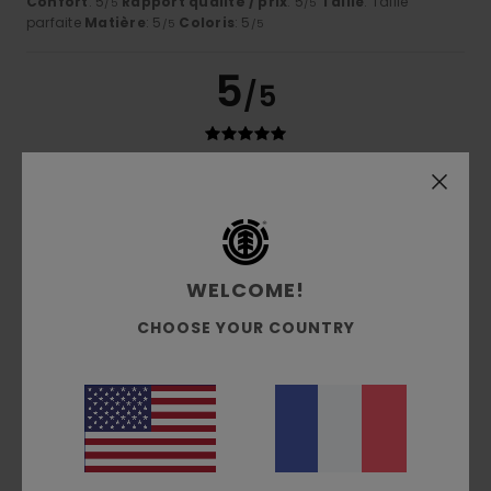
Confort
: 5
Rapport qualité / prix
: 5
Taille
: Taille
/5
/5
parfaite
Matière
: 5
Coloris
: 5
/5
/5
5
/5
Alexandre
9 juillet 2026
Achat vérifié
Afficher original - Français
Confort
: 5
Rapport qualité / prix
: 5
Taille
: Taille
/5
/5
parfaite
Matière
: 5
Coloris
: 5
/5
/5
Je recommande ce produit
WELCOME!
CHOOSE YOUR COUNTRY
5
/5
Gilles
9 juillet 2026
Achat vérifié
qualite top