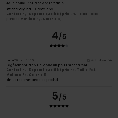
Jolie couleur et très confortable
Afficher original - Castellano
Confort
: 4
Rapport qualité / prix
: 3
Taille
: Taille
/5
/5
parfaite
Matière
: 4
Coloris
: 5
/5
/5
4
/5
Ivan
29 juin 2026
Achat vérifié
Légèrement trop fin, donc un peu transparent.
Confort
: 4
Rapport qualité / prix
: 4
Taille
: Petit
/5
/5
Matière
: 5
Coloris
: 5
/5
/5
Je recommande ce produit
5
/5