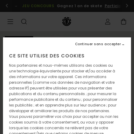
Passer
embres
Se connecter / s'inscrire
JEU CONCOURS
Gagnez 1 an de skate
Participez dè
à
l'information
sur
le
produit
NOUVEAUTÉ
Continuer sans accepter
CE SITE UTILISE DES COOKIES
Nos partenaires et nous-mêmes utilisons des cookies ou
une technologie équivalente pour stocker et/ou accéder à
des informations sur votre appareil. Ces informations
personnelles (comme vos données de navigation et votre
adresse IP) peuvent être utilisées pour vous présenter des
publications et du contenu personnalisés ; pour mesurer la
performance publicitaire et du contenu ; pour personnaliser
les publicités ; et en apprendre plus sur leur audience ; pour
développer et améliorer les produits de nos partenaires.
Vous pouvez paramétrer vos choix pour accepter ou non les
cookies soumis à votre consentement, ou vous y opposer
lorsque les cookies concernés ne relèvent pas de votre
consentement (tels que certains cookies de mesure