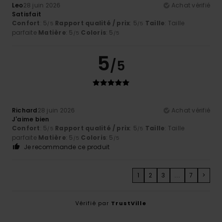
Leo
28 juin 2026
Achat vérifié
Satisfait
Confort
: 5
Rapport qualité / prix
: 5
Taille
: Taille
/5
/5
parfaite
Matière
: 5
Coloris
: 5
/5
/5
5
/5
Richard
28 juin 2026
Achat vérifié
J'aime bien
Confort
: 5
Rapport qualité / prix
: 5
Taille
: Taille
/5
/5
parfaite
Matière
: 5
Coloris
: 5
/5
/5
Je recommande ce produit
1
2
3
...
7
>
Vérifié par
TrustVille