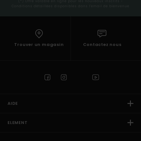
(*) Offre valable en ligne pour les nouveaux inscrits -
Conditions détaillées disponibles dans l'email de bienvenue
Trouver un magasin
Contactez nous
AIDE
ELEMENT