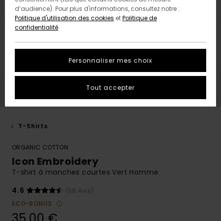
d’audience). Pour plus d'informations, consultez notre :
Politique d'utilisation des cookies
et
Politique de
confidentialité
Personnaliser mes choix
Tout accepter
T-Shirts
ORGANIC COTTON
Icon Embroidery
T-shirt à manches courtes Vert Homme
4.6
(68 Avis)
ECO-BONUS
35,00 €