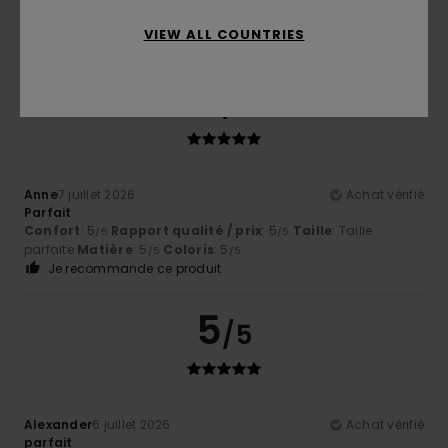
Confort
: 5
Rapport qualité / prix
: 5
Taille
: Taille
/5
/5
parfaite
Matière
: 5
Coloris
: 5
/5
/5
VIEW ALL COUNTRIES
Je recommande ce produit
5
/5
Anne
7 juillet 2026
Achat vérifié
Parfait
Confort
: 5
Rapport qualité / prix
: 5
Taille
: Taille
/5
/5
parfaite
Matière
: 5
Coloris
: 5
/5
/5
Je recommande ce produit
5
/5
Alexander
6 juillet 2026
Achat vérifié
parfait