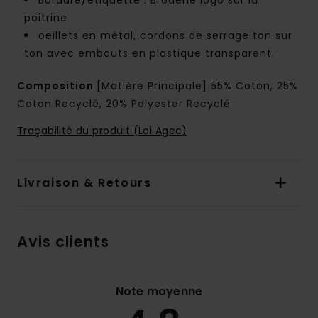
Bordure/étiquette : Broderie logo sur la
poitrine
oeillets en métal, cordons de serrage ton sur
ton avec embouts en plastique transparent.
Composition
[Matière Principale] 55% Coton, 25%
Coton Recyclé, 20% Polyester Recyclé
Traçabilité du produit (Loi Agec)
Livraison & Retours
Avis clients
Note moyenne