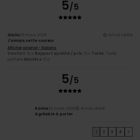
5
/5
Giulio
25 mars 2026
Achat vérifié
J'aimais cette couleur
Afficher original - Italiano
Confort
: 5
Rapport qualité / prix
: 5
Taille
: Taille
/5
/5
parfaite
Matière
: 5
/5
5
/5
Karine
24 mars 2026
Achat vérifié
Agréable à porter
1
2
3
4
>