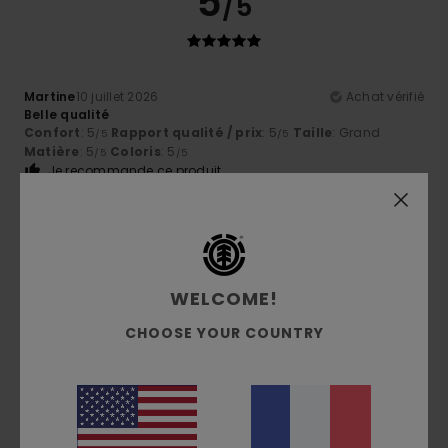
5
/5
Martine
10 juillet 2026
Achat vérifié
Belle qualité
Confort
: 5
Rapport qualité / prix
: 5
Taille
: Grand
/5
/5
Matière
: 5
Coloris
: 5
/5
/5
Je recommande ce produit
5
/5
WELCOME!
Michel
5 juillet 2026
Achat vérifié
CHOOSE YOUR COUNTRY
Très jolie coloris
Confort
: 5
Rapport qualité / prix
: 5
Taille
: Taille
/5
/5
parfaite
Matière
: 5
Coloris
: 5
/5
/5
5