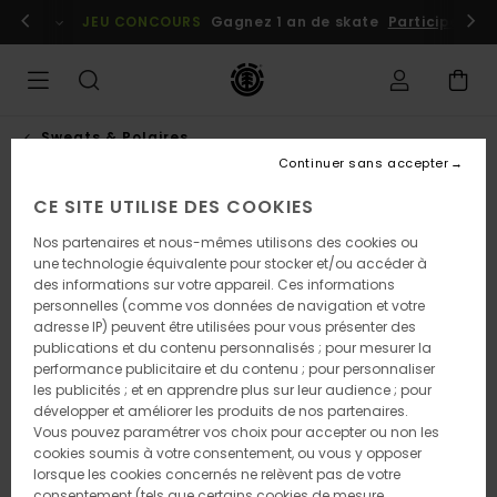
Passer
embres
Se connecter / s'inscrire
JEU CONCOURS
Gagnez 1 an de skate
Participez dè
à
l'information
sur
le
produit
Sweats & Polaires
Continuer sans accepter
CE SITE UTILISE DES COOKIES
Nos partenaires et nous-mêmes utilisons des cookies ou
une technologie équivalente pour stocker et/ou accéder à
des informations sur votre appareil. Ces informations
personnelles (comme vos données de navigation et votre
adresse IP) peuvent être utilisées pour vous présenter des
publications et du contenu personnalisés ; pour mesurer la
performance publicitaire et du contenu ; pour personnaliser
les publicités ; et en apprendre plus sur leur audience ; pour
développer et améliorer les produits de nos partenaires.
Vous pouvez paramétrer vos choix pour accepter ou non les
cookies soumis à votre consentement, ou vous y opposer
lorsque les cookies concernés ne relèvent pas de votre
consentement (tels que certains cookies de mesure