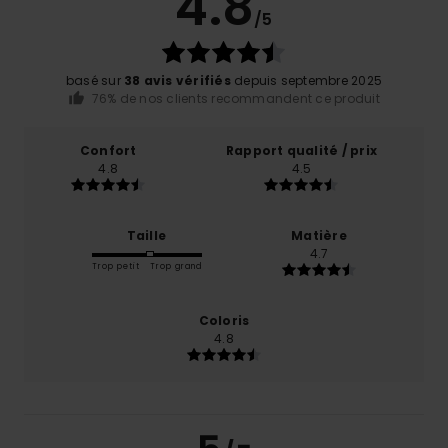
4.8
/5
basé sur
38 avis vérifiés
depuis septembre 2025
76% de nos clients recommandent ce produit
Confort
Rapport qualité / prix
4.8
4.5
Taille
Matière
4.7
Trop petit
Trop grand
Coloris
4.8