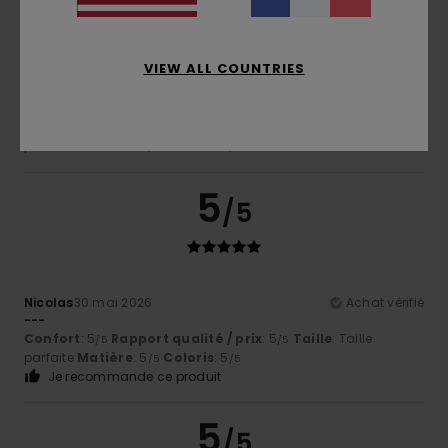
/5
VIEW ALL COUNTRIES
Michel
5 juillet 2026
Achat vérifié
Très jolie coloris
Confort
: 5
Rapport qualité / prix
: 5
Taille
: Taille
/5
/5
parfaite
Matière
: 5
Coloris
: 5
/5
/5
5
/5
Nicolas
30 mai 2026
Achat vérifié
---
Confort
: 5
Rapport qualité / prix
: 5
Taille
: Taille
/5
/5
parfaite
Matière
: 5
Coloris
: 5
/5
/5
Je recommande ce produit
5
/5