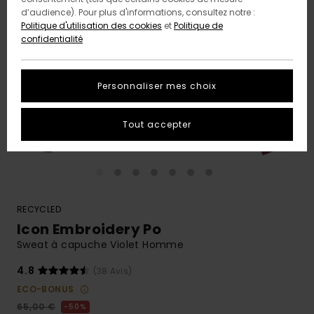
d’audience). Pour plus d'informations, consultez notre :
Politique d'utilisation des cookies
et
Politique de
confidentialité
Personnaliser mes choix
Tout accepter
RECYCLED
Icon Embroidery Po
Sweat à capuche Violet Homme
4.8
(38 Avis)
ECO-BONUS
65,00 €
50%