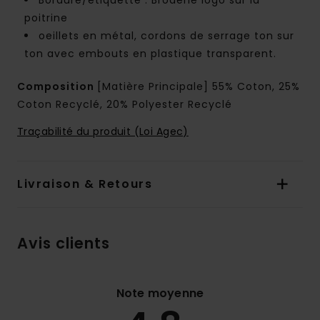
Bordure/étiquette : Broderie logo sur la
poitrine
oeillets en métal, cordons de serrage ton sur
ton avec embouts en plastique transparent.
Composition
[Matière Principale] 55% Coton, 25%
Coton Recyclé, 20% Polyester Recyclé
Traçabilité du produit (Loi Agec)
Livraison & Retours
Avis clients
Note moyenne