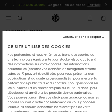
Passer
embres
Se connecter / s'inscrire
JEU CONCOURS
Gagnez 1 an de skate
Participez dè
à
l'information
sur
le
produit
Sweats & Polaires
Continuer sans accepter
CE SITE UTILISE DES COOKIES
Nos partenaires et nous-mêmes utilisons des cookies ou
une technologie équivalente pour stocker et/ou accéder à
des informations sur votre appareil. Ces informations
personnelles (comme vos données de navigation et votre
adresse IP) peuvent être utilisées pour vous présenter des
publications et du contenu personnalisés ; pour mesurer la
performance publicitaire et du contenu ; pour personnaliser
les publicités ; et en apprendre plus sur leur audience ; pour
développer et améliorer les produits de nos partenaires.
Vous pouvez paramétrer vos choix pour accepter ou non les
cookies soumis à votre consentement, ou vous y opposer
lorsque les cookies concernés ne relèvent pas de votre
consentement (tels que certains cookies de mesure