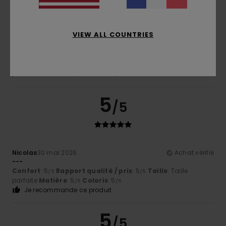
/5
VIEW ALL COUNTRIES
Michel
5 juillet 2026
Achat vérifié
Très jolie coloris
Confort
: 5
Rapport qualité / prix
: 5
Taille
: Taille
/5
/5
parfaite
Matière
: 5
Coloris
: 5
/5
/5
5
/5
Nicolas
30 mai 2026
Achat vérifié
---
Confort
: 5
Rapport qualité / prix
: 5
Taille
: Taille
/5
/5
parfaite
Matière
: 5
Coloris
: 5
/5
/5
Je recommande ce produit
5
/5