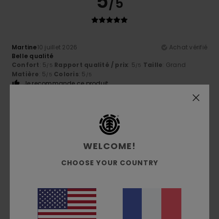
5
/5
Martine
10 juillet 2026
Achat vérifié
Belle qualité
Confort
: 5
Rapport qualité / prix
: 5
Taille
: Grand
/5
/5
Matière
: 5
Coloris
: 5
/5
/5
Je recommande ce produit
5
/5
WELCOME!
Michel
5 juillet 2026
Achat vérifié
CHOOSE YOUR COUNTRY
Très jolie coloris
Confort
: 5
Rapport qualité / prix
: 5
Taille
: Taille
/5
/5
parfaite
Matière
: 5
Coloris
: 5
/5
/5
5