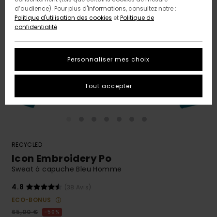
d’audience). Pour plus d'informations, consultez notre :
Politique d'utilisation des cookies
et
Politique de
confidentialité
Personnaliser mes choix
Tout accepter
RECYCLED
Icon Embroidery Po
Sweat à capuche Bleu Homme
4.8
(38 Avis)
ECO-BONUS
65,00 €
50%