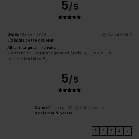
5
/5
Giulio
25 mars 2026
Achat vérifié
J'aimais cette couleur
Afficher original - Italiano
Confort
: 5
Rapport qualité / prix
: 5
Taille
: Taille
/5
/5
parfaite
Matière
: 5
/5
5
/5
Karine
24 mars 2026
Achat vérifié
Agréable à porter
1
2
3
4
>