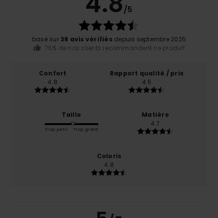
4.8
/5
basé sur
38 avis vérifiés
depuis septembre 2025
76% de nos clients recommandent ce produit
Confort
Rapport qualité / prix
4.8
4.5
Taille
Matière
4.7
Trop petit
Trop grand
Coloris
4.8