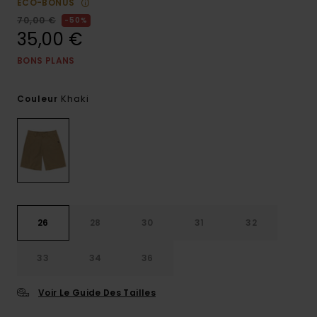
ECO-BONUS
70,00 €
50%
35,00 €
BONS PLANS
Khaki
Couleur
26
28
30
31
32
33
34
36
Voir Le Guide Des Tailles