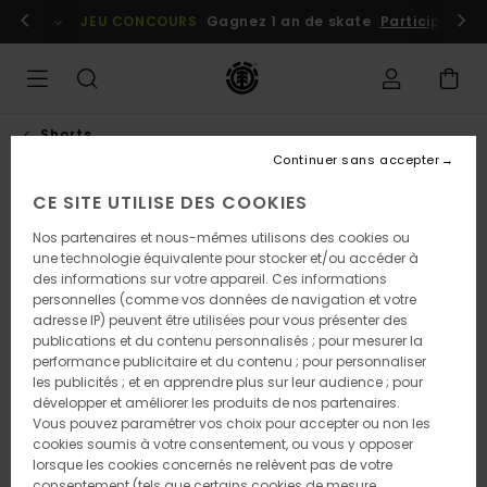
Passer
embres
Se connecter / s'inscrire
JEU CONCOURS
Gagnez 1 an de skate
Participez dè
à
l'information
sur
le
produit
Shorts
Continuer sans accepter
CE SITE UTILISE DES COOKIES
Nos partenaires et nous-mêmes utilisons des cookies ou
une technologie équivalente pour stocker et/ou accéder à
des informations sur votre appareil. Ces informations
personnelles (comme vos données de navigation et votre
adresse IP) peuvent être utilisées pour vous présenter des
publications et du contenu personnalisés ; pour mesurer la
performance publicitaire et du contenu ; pour personnaliser
les publicités ; et en apprendre plus sur leur audience ; pour
développer et améliorer les produits de nos partenaires.
Vous pouvez paramétrer vos choix pour accepter ou non les
cookies soumis à votre consentement, ou vous y opposer
lorsque les cookies concernés ne relèvent pas de votre
consentement (tels que certains cookies de mesure