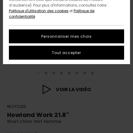
d’audience). Pour plus d'informations, consultez notre :
Politique d'utilisation des cookies
et
Politique de
confidentialité
Personnaliser mes choix
Tout accepter
VOIR LA VIDÉO
RECYCLED
Howland Work 21.8"
Short chino Vert Homme