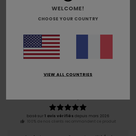
WELCOME!
Traçabilité du produit (Loi Agec)
CHOOSE YOUR COUNTRY
Livraison & Retours
Avis clients
VIEW ALL COUNTRIES
Note moyenne
5.0
/5
basé sur
1 avis vérifiés
depuis mars 2026
100% de nos clients recommandent ce produit