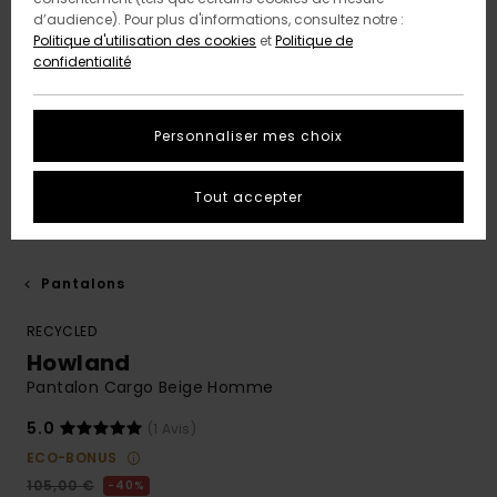
d’audience). Pour plus d'informations, consultez notre :
Politique d'utilisation des cookies
et
Politique de
confidentialité
Personnaliser mes choix
Tout accepter
Pantalons
RECYCLED
Howland
Pantalon Cargo Beige Homme
5.0
(1 Avis)
ECO-BONUS
105,00 €
40%