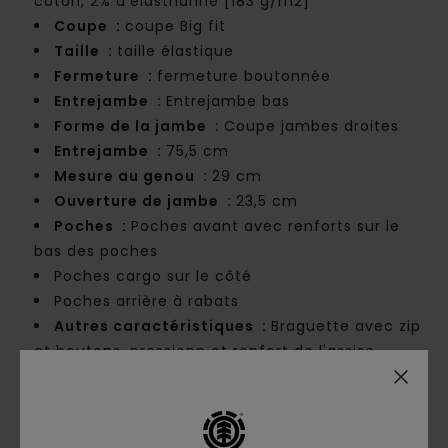
coton, 2% d'élasthanne [183 g/m2]
Coupe :
coupe Big fit
Taille :
taille élastique
Fermeture :
fermeture boutonnée
Entrejambe :
Entrejambe bas
Forme de la jambe :
Coupe jambes droites
Entrejambe :
75,5 cm
Mesure au genou :
29 cm
Ouverture de jambe :
23,5 cm
Poches :
Poches avant avec renforts sur le
bas des poches
Poches cargo sur le côté
Poches arrière à rabats
Autres caractéristiques :
Braguette avec zip
et boutons-pressionn et renfort de l'assise
Imprimé Element Skateboard Co à l'arrière
Composition
[Matière principale] 65% Coton
ecologique, 33% Coton, 2% Elastane