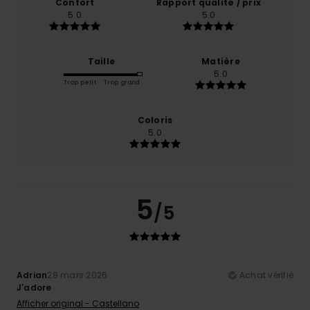
Confort
Rapport qualité / prix
5.0
5.0
Taille
Matière
5.0
Trop petit
Trop grand
Coloris
5.0
5
/5
Adrian
28 mars 2026
Achat vérifié
J'adore
Afficher original - Castellano