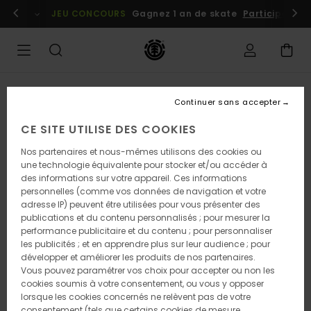
Passer
embres
Se connecter / s'inscrire
JEU CONCOURS
Gagnez 1 an de skate
Participez dè
à
l'information
sur
le
produit
Continuer sans accepter
CE SITE UTILISE DES COOKIES
Nos partenaires et nous-mêmes utilisons des cookies ou
une technologie équivalente pour stocker et/ou accéder à
des informations sur votre appareil. Ces informations
personnelles (comme vos données de navigation et votre
adresse IP) peuvent être utilisées pour vous présenter des
publications et du contenu personnalisés ; pour mesurer la
performance publicitaire et du contenu ; pour personnaliser
les publicités ; et en apprendre plus sur leur audience ; pour
développer et améliorer les produits de nos partenaires.
Vous pouvez paramétrer vos choix pour accepter ou non les
cookies soumis à votre consentement, ou vous y opposer
lorsque les cookies concernés ne relèvent pas de votre
consentement (tels que certains cookies de mesure