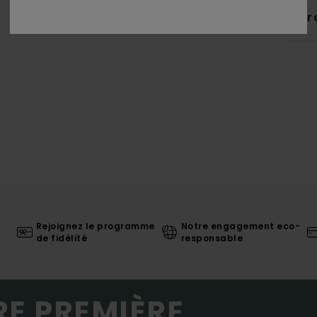
Livr
Rejoignez le programme
Notre engagement eco-
de fidélité
responsable
RE PREMIÈRE