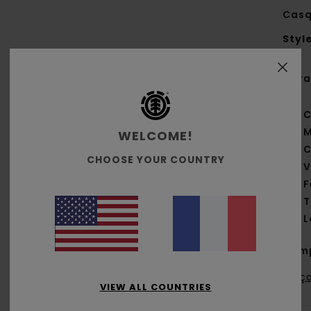
Casq
Styl
Cara
C
M
WELCOME!
C
CHOOSE YOUR COUNTRY
V
F
T
L
Comp
Traça
VIEW ALL COUNTRIES