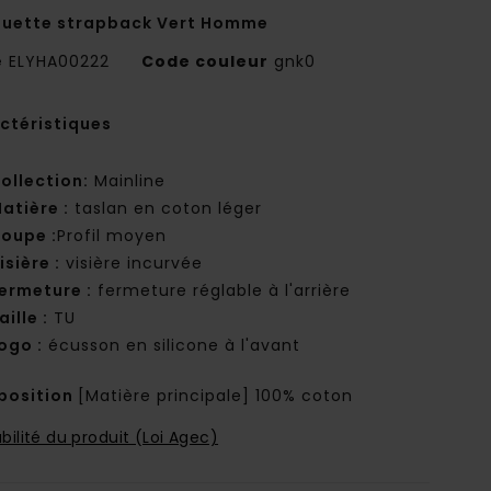
uette strapback Vert Homme
e
ELYHA00222
Code couleur
gnk0
ctéristiques
ollection:
Mainline
atière :
taslan en coton léger
oupe :
Profil moyen
isière :
visière incurvée
ermeture :
fermeture réglable à l'arrière
aille :
TU
ogo :
écusson en silicone à l'avant
osition
[Matière principale] 100% coton
bilité du produit (Loi Agec)