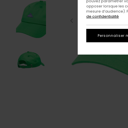
pouvez paramétrer vos
opposer lorsque les c
mesure d’audience). Po
de confidentialité
Personnaliser 