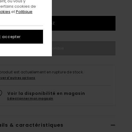
nt, ou vous y
ertains cookies de
ookies
et
Politique
1SZ
t accepter
Indisponible
produit est actuellement en rupture de stock.
uver d'autres options
Voir la disponibilité en magasin
Sélectionner mon magasin
ils & caractéristiques