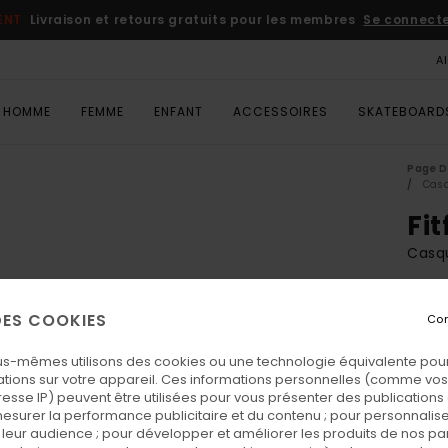
ENT
Livraison et retours gratuits pour les membres
Se connecter
A
HOMME
FEMME
ENFANT
ACCESSOIRES
SKATEBOARD
Page D
Cas
Fit
Casq
35,
 DES COOKIES
Con
us-mêmes utilisons des cookies ou une technologie équivalente pour
Coul
tions sur votre appareil. Ces informations personnelles (comme v
resse IP) peuvent être utilisées pour vous présenter des publications
esurer la performance publicitaire et du contenu ; pour personnaliser 
leur audience ; pour développer et améliorer les produits de nos pa