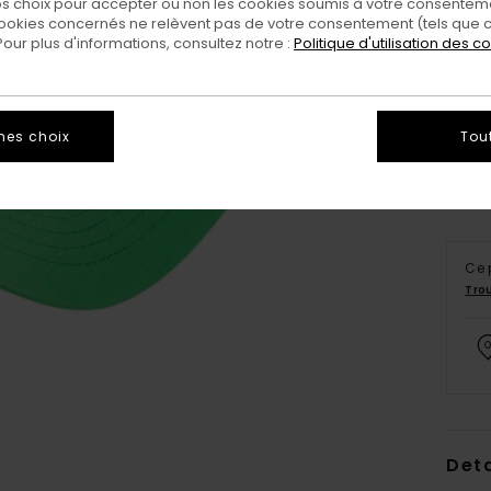
 choix pour accepter ou non les cookies soumis à votre consenteme
ookies concernés ne relèvent pas de votre consentement (tels que c
ur plus d'informations, consultez notre :
Politique d'utilisation des c
mes choix
Tou
Ce 
Tro
Deta