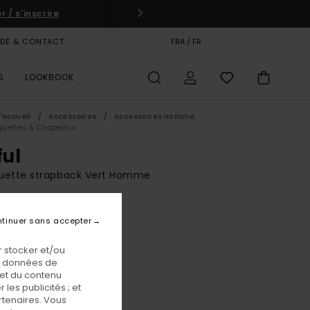
 / s'inscrire
IDE & CONTACT
CARTE CADEAU
FRA / FR
MAGASINS
S
LOOKBOOK
'accueil
Accessoires
Accessoires Homme
quettes & Chapeaux
ful
uette strapback Vert Homme
00 €
tinuer sans accepter
 stocker et/ou
Kelly Green
eur
os données de
 et du contenu
les publicités ; et
rtenaires. Vous