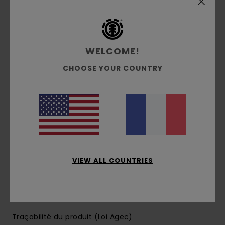
Taille :
taille fixe
Entrejambe :
Entrejambe bas
Forme de la jambe :
fuselée
Entrejambe:
76 cm / 30 in
WELCOME!
Mesure au genou :
longueur de 30 cm / 11.8 in
CHOOSE YOUR COUNTRY
cm au genou
Ouverture de jambe:
23 cm / 9 in
Braguette zippée et taille boutonnée
Poches sur le côté
Cordon de serrage à l'intérieur de la taille
Poches plaquées à rabat avec bouton-
pression sur les jambes
VIEW ALL COUNTRIES
Étiquette tissée DC sur la poche plaquée
Composition
[Matière Principale] 50% Coton, 50%
Coton Recyclé
Traçabilité du produit (Loi Agec)