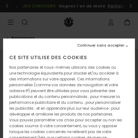
Passer
embres
Se connecter / s'inscrire
JEU CONCOURS
Gagnez 1 an de skate
Participez dè
à
l'information
sur
le
produit
Pantalons
Continuer sans accepter
CE SITE UTILISE DES COOKIES
NOUVEAUTÉ
Nos partenaires et nous-mêmes utilisons des cookies ou
une technologie équivalente pour stocker et/ou accéder à
des informations sur votre appareil. Ces informations
personnelles (comme vos données de navigation et votre
adresse IP) peuvent être utilisées pour vous présenter des
publications et du contenu personnalisés ; pour mesurer la
performance publicitaire et du contenu ; pour personnaliser
les publicités ; et en apprendre plus sur leur audience ; pour
développer et améliorer les produits de nos partenaires.
Vous pouvez paramétrer vos choix pour accepter ou non les
cookies soumis à votre consentement, ou vous y opposer
lorsque les cookies concernés ne relèvent pas de votre
consentement (tels que certains cookies de mesure