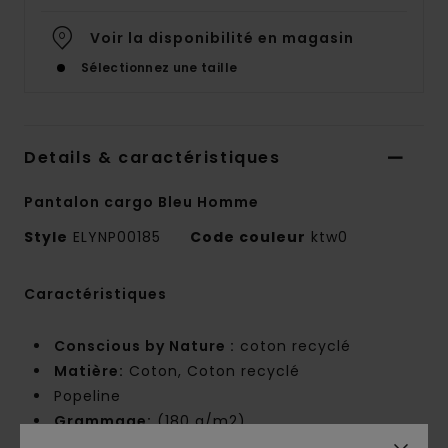
Voir la disponibilité en magasin
Sélectionnez une taille
Details & caractéristiques
Pantalon cargo Bleu Homme
Style
ELYNP00185
Code couleur
ktw0
Caractéristiques
Conscious by Nature :
coton recyclé
Matière:
Coton, Coton recyclé
Popeline
Grammage:
(180 g/m2)
Coupe :
coupe Big fit