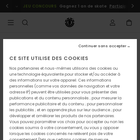
Passer
embres
Se connecter / s'inscrire
JEU CONCOURS
Gagnez 1 an de skate
Participez dè
à
l'information
sur
le
produit
RUPTURE DE STOCK
Continuer sans accepter
CE SITE UTILISE DES COOKIES
Nos partenaires et nous-mêmes utilisons des cookies ou
une technologie équivalente pour stocker et/ou accéder à
des informations sur votre appareil. Ces informations
personnelles (comme vos données de navigation et votre
adresse IP) peuvent être utilisées pour vous présenter des
publications et du contenu personnalisés ; pour mesurer la
performance publicitaire et du contenu ; pour personnaliser
les publicités ; et en apprendre plus sur leur audience ; pour
développer et améliorer les produits de nos partenaires.
Vous pouvez paramétrer vos choix pour accepter ou non les
cookies soumis à votre consentement, ou vous y opposer
lorsque les cookies concernés ne relèvent pas de votre
consentement (tels que certains cookies de mesure