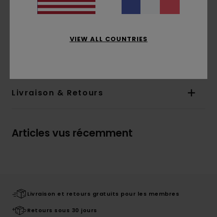
brandés et un écusson en cuir avec le logo
exclusif de la collection viennent compléter ce
must-have de tout dressing.
VIEW ALL COUNTRIES
Details & caractéristiques
Livraison & Retours
Articles vus récemment
Livraison et retours gratuits pour les membres
Retours sous 30 jours