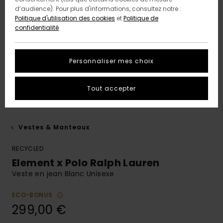
d’audience). Pour plus d'informations, consultez notre :
Politique d'utilisation des cookies
et
Politique de
confidentialité
Personnaliser mes choix
Tout accepter
Vestes & Manteaux
RECYCLED
Element x Polo Ralph Lauren
Veste en jean Blanc Unisexe
ECO-BONUS
299,00 €