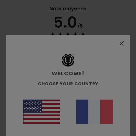
Note moyenne
5.0
/5
basé sur
3 avis vérifiés
depuis décembre 2025
100% de nos clients recommandent ce produit
Confort
Rapport qualité / prix
4.7
4.7
WELCOME!
CHOOSE YOUR COUNTRY
Taille
Matière
4.7
Trop petit
Trop grand
Coloris
5.0