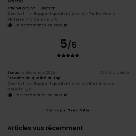
exactes
Afficher original - Deutsch
Confort
: 4
Rapport qualité / prix
: 5
Taille
: Grand
/5
/5
Matière
: 4
Coloris
: 5
/5
/5
Je recommande ce produit
5
/5
Simon
25 décembre 2025
Achat vérifié
Produits de qualité au top
Confort
: 5
Rapport qualité / prix
: 5
Matière
: 5
/5
/5
/5
Coloris
: 5
/5
Je recommande ce produit
Vérifié par
TrustVille
Articles vus récemment