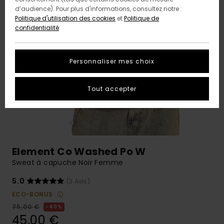
d’audience). Pour plus d'informations, consultez notre :
Politique d'utilisation des cookies
et
Politique de
confidentialité
Personnaliser mes choix
Tout accepter
Element Co Washed Po W
Sweat à capuche Noir Femme
5.0
(3 Avis)
ECO-BONUS
75,00 €
40%
45,00 €