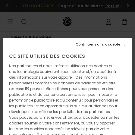
Passer
embres
Se connecter / s'inscrire
JEU CONCOURS
Gagnez 1 an de skate
Participez dè
à
l'information
sur
le
produit
Sweats & Polaires
Continuer sans accepter
CE SITE UTILISE DES COOKIES
Nos partenaires et nous-mêmes utilisons des cookies ou
une technologie équivalente pour stocker et/ou accéder à
des informations sur votre appareil. Ces informations
personnelles (comme vos données de navigation et votre
adresse IP) peuvent être utilisées pour vous présenter des
publications et du contenu personnalisés ; pour mesurer la
performance publicitaire et du contenu ; pour personnaliser
les publicités ; et en apprendre plus sur leur audience ; pour
développer et améliorer les produits de nos partenaires.
Vous pouvez paramétrer vos choix pour accepter ou non les
cookies soumis à votre consentement, ou vous y opposer
lorsque les cookies concernés ne relèvent pas de votre
consentement (tels que certains cookies de mesure