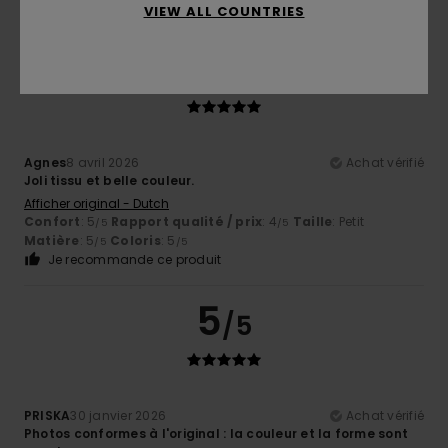
VIEW ALL COUNTRIES
5
/5
Agnes
8 avril 2026
Achat vérifié
Joli tissu et belle couleur.
Afficher original - Dutch
Confort
: 5
Rapport qualité / prix
: 4
Taille
: Petit
/5
/5
Matière
: 5
Coloris
: 5
/5
/5
Je recommande ce produit
5
/5
PRISKA
30 janvier 2026
Achat vérifié
Photos conformes à l'original : la couleur et la forme sont