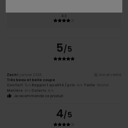
Coloris
4.3
5
/5
Zach
6 janvier 2026
Achat vérifié
Très beau et belle coupe
Confort
: 5
Rapport qualité / prix
: 4
Taille
: Grand
/5
/5
Matière
: 4
Coloris
: 4
/5
/5
Je recommande ce produit
4
/5