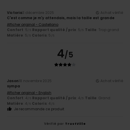
Victoria
3 décembre 2025
Achat vérifié
C'est comme je m'y attendais, mais la taille est grande
Afficher original - Castellano
Confort
: 5
Rapport qualité / prix
: 5
Taille
: Trop grand
/5
/5
Matière
: 5
Coloris
: 5
/5
/5
4
/5
Jason
18 novembre 2025
Achat vérifié
sympa
Afficher original - English
Confort
: 4
Rapport qualité / prix
: 4
Taille
: Grand
/5
/5
Matière
: 4
Coloris
: 4
/5
/5
Je recommande ce produit
Vérifié par
TrustVille