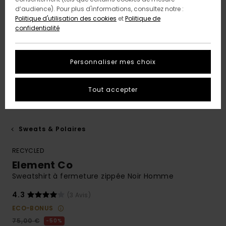
d’audience). Pour plus d'informations, consultez notre :
Politique d'utilisation des cookies
et
Politique de
confidentialité
Personnaliser mes choix
Tout accepter
Sweats & Polaires
RECYCLED
Element Co
Sweatshirt à fermeture zippée Noir Homme
4.3
(3 Avis)
ECO-BONUS
75,00 €
50%