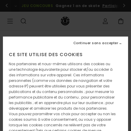
Passer
embres
Se connecter / s'inscrire
JEU CONCOURS
Gagnez 1 an de skate
Participez dè
à
l'information
sur
le
produit
Continuer sans accepter
CE SITE UTILISE DES COOKIES
Nos partenaires et nous-mêmes utilisons des cookies ou
une technologie équivalente pour stocker et/ou accéder à
des informations sur votre appareil. Ces informations
personnelles (comme vos données de navigation et votre
adresse IP) peuvent être utilisées pour vous présenter des
publications et du contenu personnalisés ; pour mesurer la
performance publicitaire et du contenu ; pour personnaliser
les publicités ; et en apprendre plus sur leur audience ; pour
développer et améliorer les produits de nos partenaires.
Vous pouvez paramétrer vos choix pour accepter ou non les
cookies soumis à votre consentement, ou vous y opposer
lorsque les cookies concernés ne relèvent pas de votre
consentement (tels que certains cookies de mesure