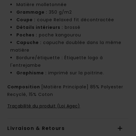
Matière molletonnée
Grammage :
350 g/m2
Coupe :
coupe Relaxed fit décontractée
Détails intérieurs :
brossé
Poches :
poche kangourou
Capuche :
capuche doublée dans la même
matière
Bordure/étiquette : Étiquette logo à
l'entrejambe
Graphisme :
imprimé sur la poitrine.
Composition
[Matière Principale] 85% Polyester
Recyclé, 15% Coton
Traçabilité du produit (Loi Agec)
Livraison & Retours