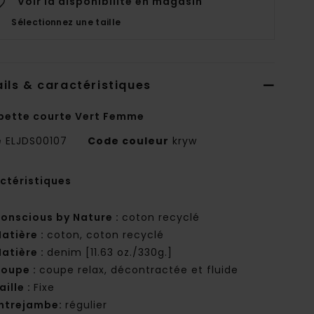
Voir la disponibilité en magasin
Sélectionnez une taille
ils & caractéristiques
pette courte Vert Femme
e
ELJDS00107
Code couleur
kryw
ctéristiques
onscious by Nature :
coton recyclé
atière :
coton, coton recyclé
atière :
denim [11.63 oz./330g.]
oupe :
coupe relax, décontractée et fluide
aille :
Fixe
ntrejambe:
régulier