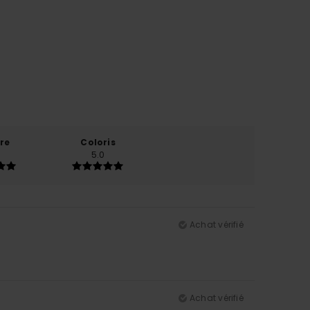
re
Coloris
5.0
Achat vérifié
Achat vérifié