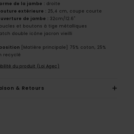
orme de la jambe :
droite
outure extérieure :
25,4 cm, coupe courte
uverture de jambe :
32cm/12.6"
oucles et boutons à tige métalliques
atch double icône jacron vieilli
osition
[Matière principale] 75% coton, 25%
n recyclé
bilité du produit (Loi Agec)
aison & Retours