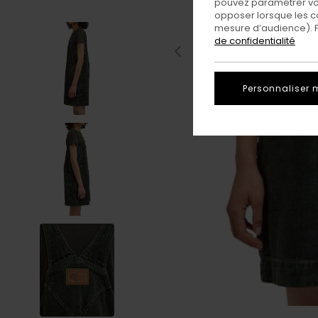
pouvez paramétrer vos
opposer lorsque les c
mesure d’audience). Po
de confidentialité
Personnaliser 