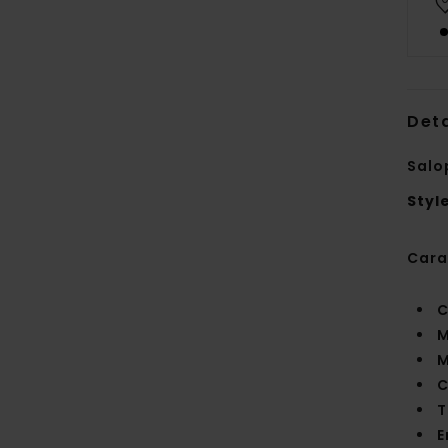
Deta
Salo
Styl
Cara
C
M
M
C
T
E