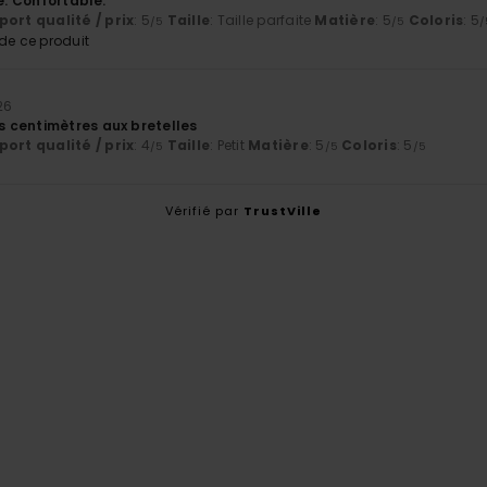
ée. Confortable.
ort qualité / prix
: 5
Taille
: Taille parfaite
Matière
: 5
Coloris
: 5
/5
/5
/
e ce produit
26
 centimètres aux bretelles
ort qualité / prix
: 4
Taille
: Petit
Matière
: 5
Coloris
: 5
/5
/5
/5
Vérifié par
TrustVille