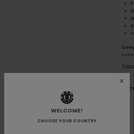
F
C
O
B
P
Comp
coto
Traça
Livr
WELCOME!
CHOOSE YOUR COUNTRY