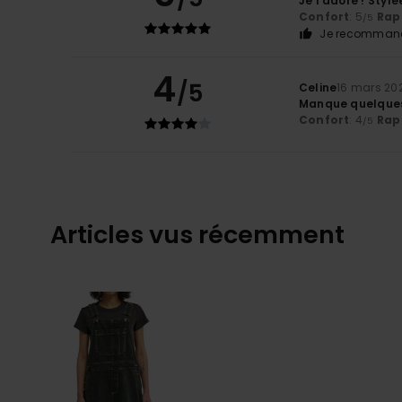
Je l’adore ! Styl
Confort
: 5
Rapp
/5
Je recommand
4
/5
Celine
16 mars 20
Manque quelques
Confort
: 4
Rapp
/5
Articles vus récemment