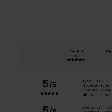
Confort
Rap
4.7
5
Lydie
30 juin 2026
/5
Coupe parfaite
Confort
: 5
Rapp
/5
Je recommand
5
Averseng
30 mai 
/5