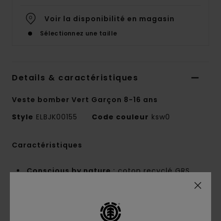
Voir la disponibilité en magasin
Sélectionnez une taille
Details & caractéristiques
Veste bomber Vert Garçon 8-16 ans
Style
ELBJK00155
Code couleur
ksw0
Caractéristiques
Conscious by nature :
coton recyclé GRS
Composition :
70 % coton, 30 % coton
recyclé
Matière :
Denim [441 g/m2]
Coupe :
décontractée