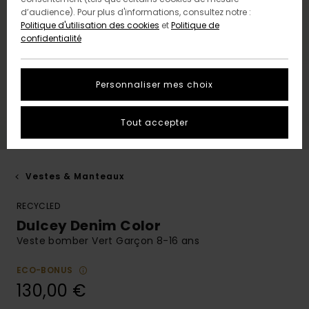
d’audience). Pour plus d'informations, consultez notre :
Politique d'utilisation des cookies
et
Politique de
confidentialité
Personnaliser mes choix
Tout accepter
Vestes & Manteaux
RECYCLED
Dulcey Denim Color
Veste bomber Vert Garçon 8-16 ans
ECO-BONUS
130,00 €