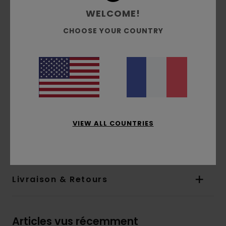
Doublure :
65 % polyester, 35 % popeline de
WELCOME!
coton
CHOOSE YOUR COUNTRY
Rembourrage :
plat
Fermeture :
zip
Poches :
poches plaquées
Capuche :
fixe
Autres caractéristiques :
patch en suédine
Composition
[Matière principale] 70% coton, 30%
coton recyclé
VIEW ALL COUNTRIES
Traçabilité du produit (Loi Agec)
Livraison & Retours
Articles vus récemment