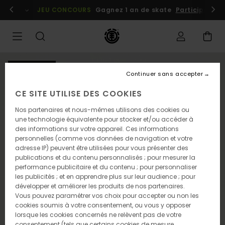
Passer
embres
Se connecter / s'inscrire
JEU CONCOURS
Gagnez 1 an de skate
Participez dè
à
l'information
sur
le
produit
NOUVEAUTÉ
Continuer sans accepter
CE SITE UTILISE DES COOKIES
Nos partenaires et nous-mêmes utilisons des cookies ou
une technologie équivalente pour stocker et/ou accéder à
des informations sur votre appareil. Ces informations
personnelles (comme vos données de navigation et votre
adresse IP) peuvent être utilisées pour vous présenter des
publications et du contenu personnalisés ; pour mesurer la
performance publicitaire et du contenu ; pour personnaliser
les publicités ; et en apprendre plus sur leur audience ; pour
développer et améliorer les produits de nos partenaires.
Vous pouvez paramétrer vos choix pour accepter ou non les
cookies soumis à votre consentement, ou vous y opposer
lorsque les cookies concernés ne relèvent pas de votre
consentement (tels que certains cookies de mesure