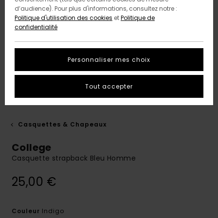
d’audience). Pour plus d'informations, consultez notre :
Politique d'utilisation des cookies
et
Politique de
confidentialité
Personnaliser mes choix
Tout accepter
Casquettes & Chapeaux
College
Casquette strapback Bleu Homme
25,00 €
Indigo
Couleur