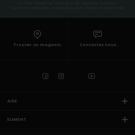
(*) Offre valable en ligne pour les nouveaux inscrits -
Conditions détaillées disponibles dans l'email de bienvenue
Trouver un magasin
Contactez nous
AIDE
ELEMENT