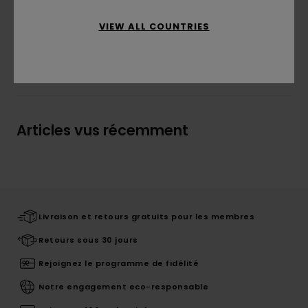
Traçabilité du produit (Loi Agec)
VIEW ALL COUNTRIES
Livraison & Retours
Articles vus récemment
Livraison et retours gratuits pour les membres
Retours sous 30 jours
Rejoignez le programme de fidélité
Notre engagement eco-responsable