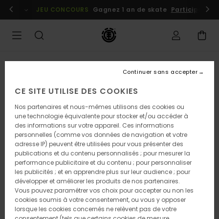
Passer
embres
Se connecter / s'inscrire
JEU CONCOURS
Gagnez 1 an de skate
Participez dè
à
l'information
sur
le
produit
RUPTURE DE STOCK
Continuer sans accepter
CE SITE UTILISE DES COOKIES
Nos partenaires et nous-mêmes utilisons des cookies ou
une technologie équivalente pour stocker et/ou accéder à
des informations sur votre appareil. Ces informations
personnelles (comme vos données de navigation et votre
adresse IP) peuvent être utilisées pour vous présenter des
publications et du contenu personnalisés ; pour mesurer la
performance publicitaire et du contenu ; pour personnaliser
les publicités ; et en apprendre plus sur leur audience ; pour
développer et améliorer les produits de nos partenaires.
Vous pouvez paramétrer vos choix pour accepter ou non les
cookies soumis à votre consentement, ou vous y opposer
lorsque les cookies concernés ne relèvent pas de votre
consentement (tels que certains cookies de mesure