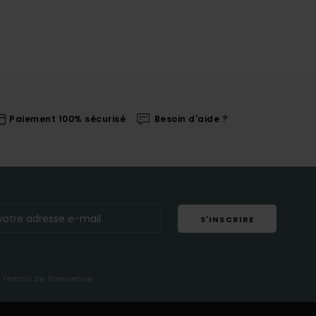
Paiement 100% sécurisé
Besoin d'aide ?
S'INSCRIRE
s l'email de bienvenue