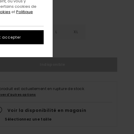
nt, ou vous y
ertains cookies de
ookies
et
Politique
S
S
M
L
XL
t accepter
ir Le Guide Des Tailles
Indisponible
produit est actuellement en rupture de stock.
uver d'autres options
Voir la disponibilité en magasin
Sélectionnez une taille