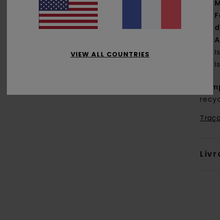
M
F
d
A
I
VIEW ALL COUNTRIES
I
Comp
recy
Traça
Livr