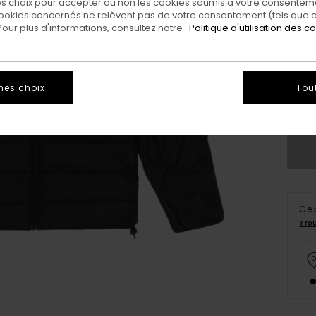
 choix pour accepter ou non les cookies soumis à votre consenteme
ookies concernés ne relèvent pas de votre consentement (tels que c
ur plus d'informations, consultez notre :
Politique d'utilisation des c
X
mes choix
Tou
Vo
Ce 
Tro