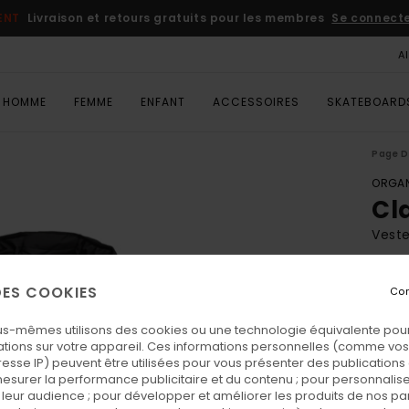
ENT
Livraison et retours gratuits pour les membres
Se connecter
A
HOMME
FEMME
ENFANT
ACCESSOIRES
SKATEBOARD
Page D
ORGAN
Cl
Veste
ECO-
 DES COOKIES
Con
135
us-mêmes utilisons des cookies ou une technologie équivalente pour
tions sur votre appareil. Ces informations personnelles (comme v
Coul
resse IP) peuvent être utilisées pour vous présenter des publications
esurer la performance publicitaire et du contenu ; pour personnaliser 
leur audience ; pour développer et améliorer les produits de nos pa