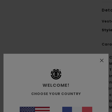
Deta
Vest
Styl
Cara
C
M
T
I
[DW
WELCOME!
élé
CHOOSE YOUR COUNTRY
c
E
M