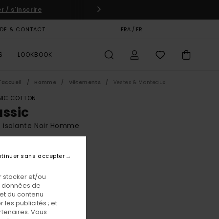
 / s'inscrire
IDE & CONTACT
CARTE CADEAU
FRA / FR
MAGASINS
S
LOOKBOOK
'accueil
Homme
Vêtements
Vestes & Manteaux
IC COTTON
assic
 isolante Noir Homme
BONUS
tinuer sans accepter
,00 €
 stocker et/ou
os données de
Flint Black
eur
 et du contenu
les publicités ; et
rtenaires. Vous