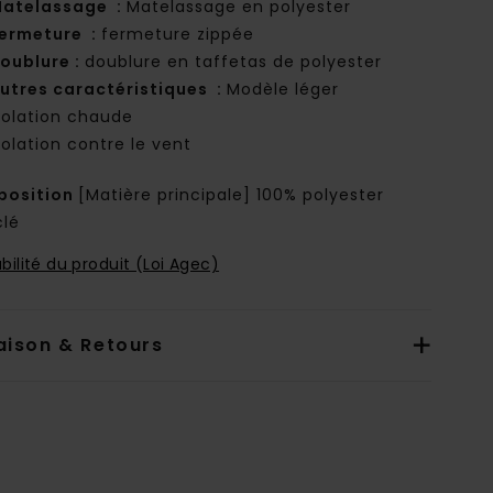
atelassage :
Matelassage en polyester
ermeture :
fermeture zippée
oublure :
doublure en taffetas de polyester
utres caractéristiques :
Modèle léger
solation chaude
solation contre le vent
osition
[Matière principale] 100% polyester
clé
bilité du produit (Loi Agec)
aison & Retours