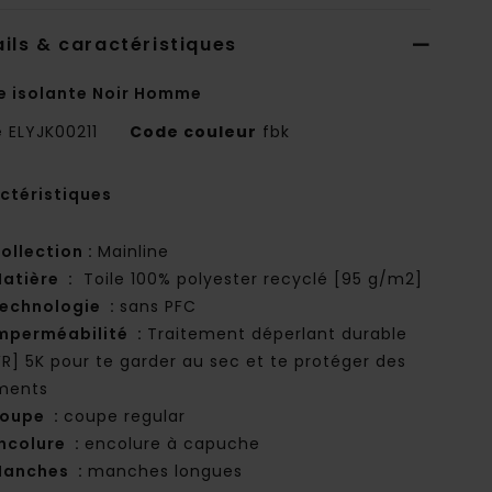
ils & caractéristiques
e isolante Noir Homme
e
ELYJK00211
Code couleur
fbk
ctéristiques
ollection :
Mainline
atière :
Toile 100% polyester recyclé [95 g/m2]
echnologie :
sans PFC
mperméabilité :
Traitement déperlant durable
R] 5K pour te garder au sec et te protéger des
ments
oupe :
coupe regular
ncolure :
encolure à capuche
anches :
manches longues