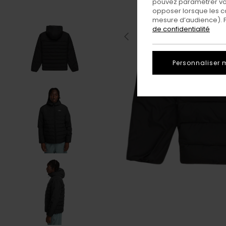
pouvez paramétrer vos
opposer lorsque les c
mesure d’audience). Po
de confidentialité
Personnaliser 