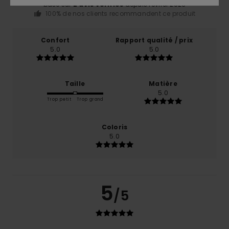
basé sur
2 avis vérifiés
depuis février 2026
100% de nos clients recommandent ce produit
Confort
Rapport qualité / prix
5.0
5.0
Taille
Matière
5.0
Trop petit
Trop grand
Coloris
5.0
5
/5