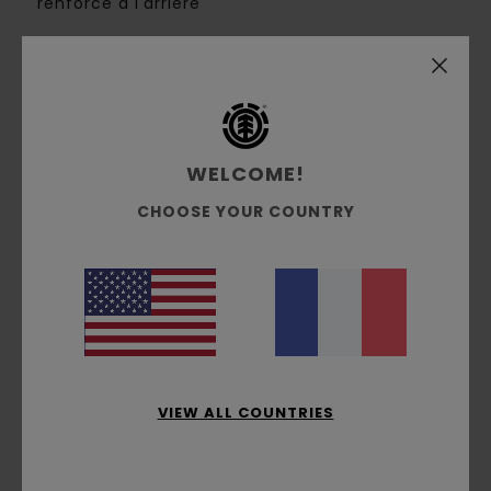
renforcé à l'arrière
Composition
[Matière principale] 65% coton
biologique, 33% coton, 2% élasthanne
Traçabilité du produit (Loi Agec)
WELCOME!
Livraison & Retours
CHOOSE YOUR COUNTRY
Avis clients
Note moyenne
5.0
VIEW ALL COUNTRIES
/5