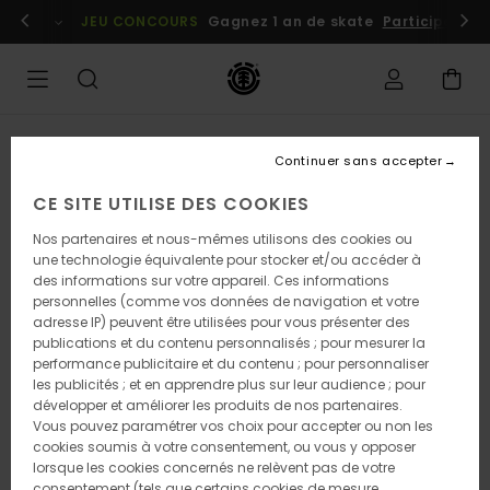
Passer
embres
Se connecter / s'inscrire
JEU CONCOURS
Gagnez 1 an de skate
Participez dè
à
l'information
sur
le
produit
Continuer sans accepter
CE SITE UTILISE DES COOKIES
Nos partenaires et nous-mêmes utilisons des cookies ou
une technologie équivalente pour stocker et/ou accéder à
des informations sur votre appareil. Ces informations
personnelles (comme vos données de navigation et votre
adresse IP) peuvent être utilisées pour vous présenter des
publications et du contenu personnalisés ; pour mesurer la
performance publicitaire et du contenu ; pour personnaliser
les publicités ; et en apprendre plus sur leur audience ; pour
développer et améliorer les produits de nos partenaires.
Vous pouvez paramétrer vos choix pour accepter ou non les
cookies soumis à votre consentement, ou vous y opposer
lorsque les cookies concernés ne relèvent pas de votre
consentement (tels que certains cookies de mesure