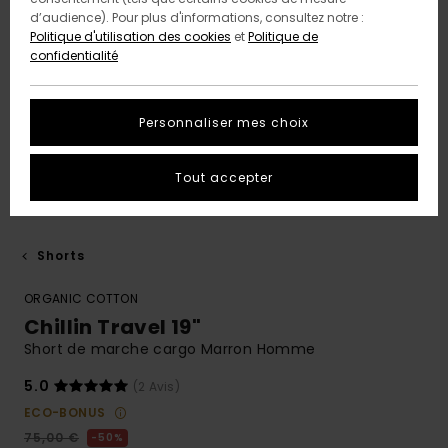
d’audience). Pour plus d'informations, consultez notre :
Politique d'utilisation des cookies
et
Politique de
confidentialité
Personnaliser mes choix
Tout accepter
Shorts
ORGANIC COTTON
Chillin Travel 19"
Short de marche cargo Marron Homme
5.0
(2 Avis)
ECO-BONUS
75,00 €
50%