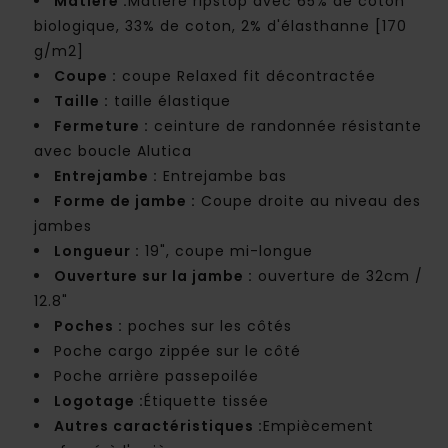
Matière :
Matière ripstop avec 65% de coton
biologique, 33% de coton, 2% d'élasthanne [170
g/m2]
Coupe :
coupe Relaxed fit décontractée
Taille :
taille élastique
Fermeture :
ceinture de randonnée résistante
avec boucle Alutica
Entrejambe :
Entrejambe bas
Forme de jambe :
Coupe droite au niveau des
jambes
Longueur :
19", coupe mi-longue
Ouverture sur la jambe :
ouverture de 32cm /
12.8"
Poches :
poches sur les côtés
Poche cargo zippée sur le côté
Poche arrière passepoilée
Logotage :
Étiquette tissée
Autres caractéristiques :
Empiècement