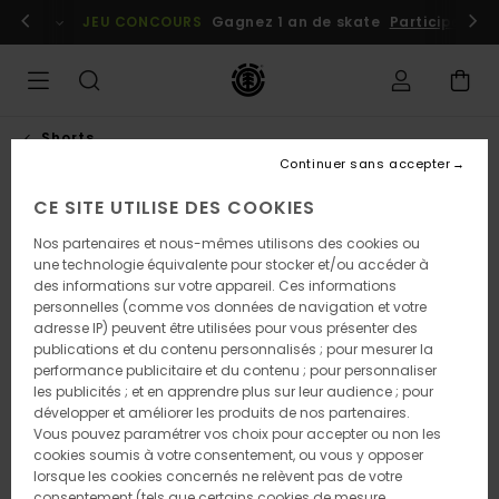
Passer
embres
Se connecter / s'inscrire
JEU CONCOURS
Gagnez 1 an de skate
Participez dè
à
l'information
sur
le
produit
Shorts
Continuer sans accepter
CE SITE UTILISE DES COOKIES
Nos partenaires et nous-mêmes utilisons des cookies ou
une technologie équivalente pour stocker et/ou accéder à
des informations sur votre appareil. Ces informations
personnelles (comme vos données de navigation et votre
adresse IP) peuvent être utilisées pour vous présenter des
publications et du contenu personnalisés ; pour mesurer la
performance publicitaire et du contenu ; pour personnaliser
les publicités ; et en apprendre plus sur leur audience ; pour
développer et améliorer les produits de nos partenaires.
Vous pouvez paramétrer vos choix pour accepter ou non les
cookies soumis à votre consentement, ou vous y opposer
lorsque les cookies concernés ne relèvent pas de votre
consentement (tels que certains cookies de mesure