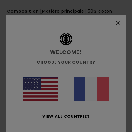
Composition
[Matière principale] 50% coton
recyclé, 48% coton, 2% élasthanne
Traçabilité du produit (Loi Agec)
Livraison & Retours
WELCOME!
CHOOSE YOUR COUNTRY
Avis clients
Note moyenne
4.0
/5
VIEW ALL COUNTRIES
basé sur
2 avis vérifiés
depuis mai 2026