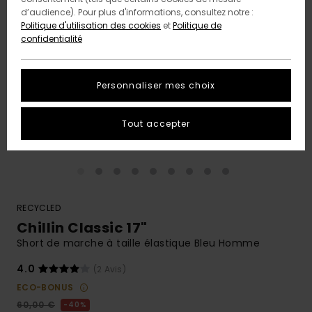
d’audience). Pour plus d'informations, consultez notre :
Politique d'utilisation des cookies
et
Politique de
confidentialité
Personnaliser mes choix
Tout accepter
RECYCLED
Chillin Classic 17"
Short de marche à taille élastique Bleu Homme
4.0
(2 Avis)
ECO-BONUS
60,00 €
40%