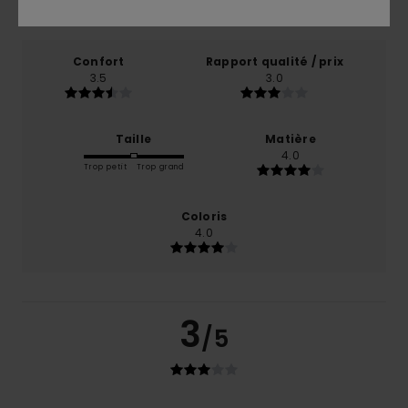
100% de nos clients recommandent ce produit
Confort
Rapport qualité / prix
3.5
3.0
Taille
Matière
4.0
Trop petit
Trop grand
Coloris
4.0
3
/5