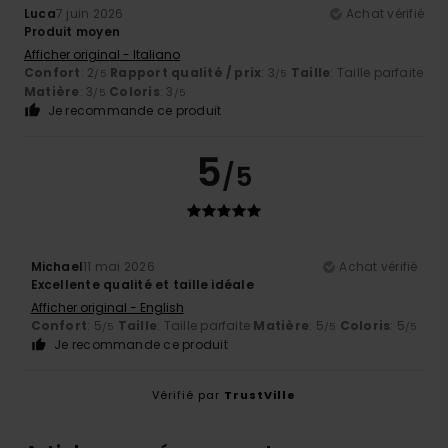
Luca
7 juin 2026
Achat vérifié
Produit moyen
Afficher original - Italiano
Confort
: 2
Rapport qualité / prix
: 3
Taille
: Taille parfaite
/5
/5
Matière
: 3
Coloris
: 3
/5
/5
Je recommande ce produit
5
/5
Michael
11 mai 2026
Achat vérifié
Excellente qualité et taille idéale
Afficher original - English
Confort
: 5
Taille
: Taille parfaite
Matière
: 5
Coloris
: 5
/5
/5
/5
Je recommande ce produit
Vérifié par
TrustVille