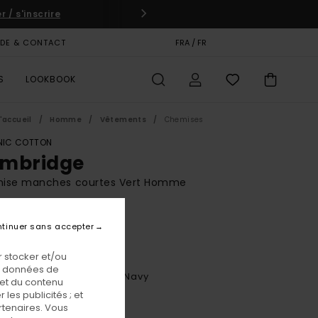
 / s'inscrire
IDE & CONTACT
CARTE CADEAU
FRA / FR
MAGASINS
S
LOOKBOOK
'accueil
Homme
Vêtements
Chemises
IC COTTON
mbridge
ise manches courtes Vert Homme
BONUS
tinuer sans accepter
00 €
 stocker et/ou
os données de
Oxford Egret/green/navy
eur
 et du contenu
les publicités ; et
rtenaires. Vous