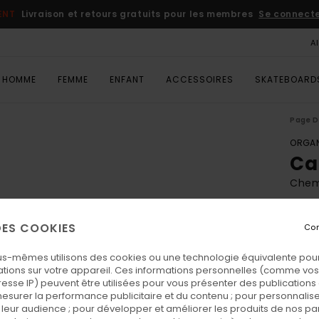
ENT
Livraison et retours gratuits pour les membres
Se connecter
A
HOMME
FEMME
ENFANT
ACCESSOIRES
SKATEBOARD
Page D
ORGAN
Ca
Chem
ECO-
 DES COOKIES
Con
65,
us-mêmes utilisons des cookies ou une technologie équivalente pour
tions sur votre appareil. Ces informations personnelles (comme v
Coul
resse IP) peuvent être utilisées pour vous présenter des publications
esurer la performance publicitaire et du contenu ; pour personnaliser 
leur audience ; pour développer et améliorer les produits de nos pa