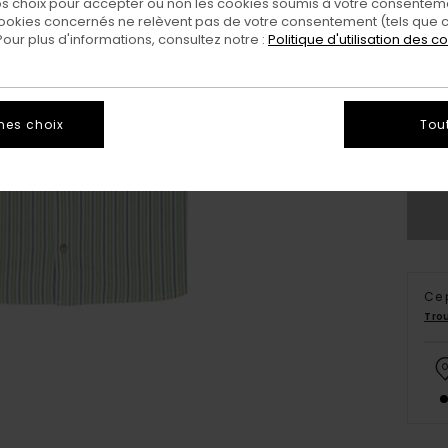
 choix pour accepter ou non les cookies soumis à votre consenteme
ookies concernés ne relèvent pas de votre consentement (tels que c
ur plus d'informations, consultez notre :
Politique d'utilisation des c
X
mes choix
Tou
Vo
Ce 
Tro