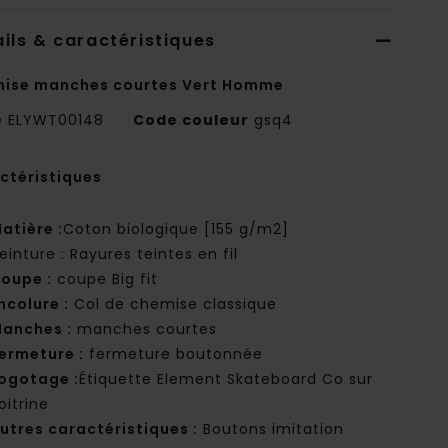
ils & caractéristiques
ise manches courtes Vert Homme
e
ELYWT00148
Code couleur
gsq4
ctéristiques
atière :
Coton biologique [155 g/m2]
einture : Rayures teintes en fil
oupe :
coupe Big fit
ncolure :
Col de chemise classique
anches :
manches courtes
ermeture :
fermeture boutonnée
ogotage :
Étiquette Element Skateboard Co sur
oitrine
utres caractéristiques :
Boutons imitation