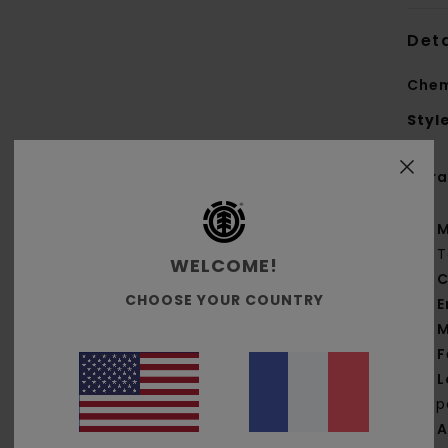
Deta
Chem
Styl
Cara
M
T
WELCOME!
C
CHOOSE YOUR COUNTRY
E
M
F
L
la p
A