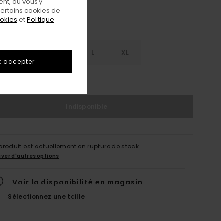
nt, ou vous y
ertains cookies de
ookies
et
Politique
S
S
M
L
XL
t accepter
ir Le Guide Des Tailles
Indisponible
produit est actuellement en rupture de stock.
uver d'autres options
Voir la disponibilité en magasin
Sélectionnez une taille