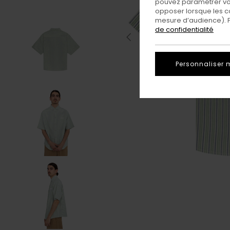
pouvez paramétrer vos
opposer lorsque les c
mesure d’audience). Po
de confidentialité
Personnaliser 