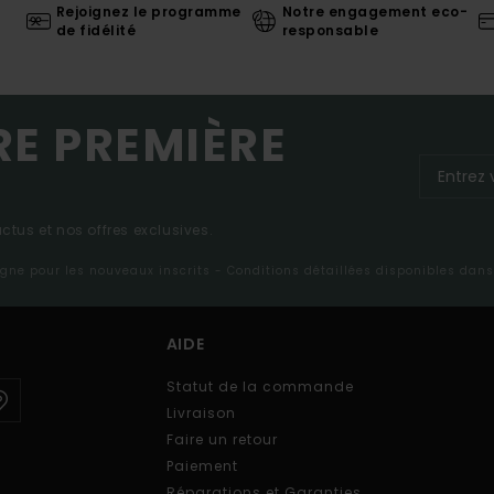
Rejoignez le programme
Notre engagement eco-
de fidélité
responsable
RE PREMIÈRE
tus et nos offres exclusives.
ligne pour les nouveaux inscrits - Conditions détaillées disponibles dan
AIDE
Statut de la commande
Livraison
Faire un retour
Paiement
Réparations et Garanties