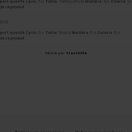
ort qualité / prix
: 5
Taille
: Taille parfaite
Matière
: 5
Coloris
: 5
/5
/5
/
e ce produit
 2025
t
ort qualité / prix
: 5
Taille
: Grand
Matière
: 5
Coloris
: 5
/5
/5
/5
e ce produit
Vérifié par
TrustVille