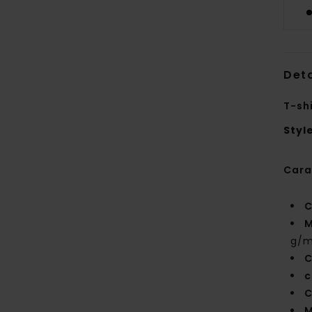
Deta
T-sh
Styl
Cara
C
M
g/m
C
c
C
M