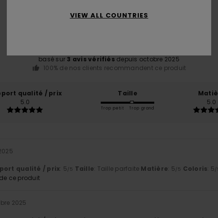
Note moyenne
5.0
VIEW ALL COUNTRIES
/5
basé sur
3 avis vérifiés
depuis octobre 2025
100% de nos clients recommandent ce produit
port qualité / prix
Taille
Matiè
5.0
5.0
Trop petit
Trop grand
 2025
ort qualité / prix
: 5
Taille
: Taille parfaite
Matière
: 5
Coloris
: 5
/5
/5
/
e ce produit
obre 2025