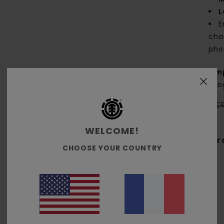
L
E
cha
pho
Comp
biol
Traça
WELCOME!
Livr
CHOOSE YOUR COUNTRY