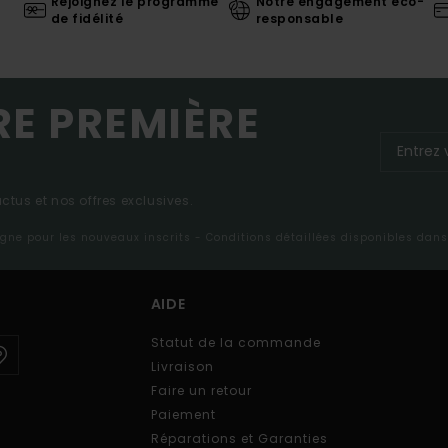
Rejoignez le programme
Notre engagement eco-
de fidélité
responsable
RE PREMIÈRE
tus et nos offres exclusives.
ligne pour les nouveaux inscrits - Conditions détaillées disponibles dan
AIDE
Statut de la commande
Livraison
Faire un retour
Paiement
Réparations et Garanties