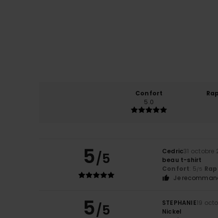
Confort
Rap
5.0
5
Cedric
31 octobre
/5
beau t-shirt
Confort
: 5
Rapp
/5
Je recommand
5
STEPHANIE
19 oct
/5
Nickel