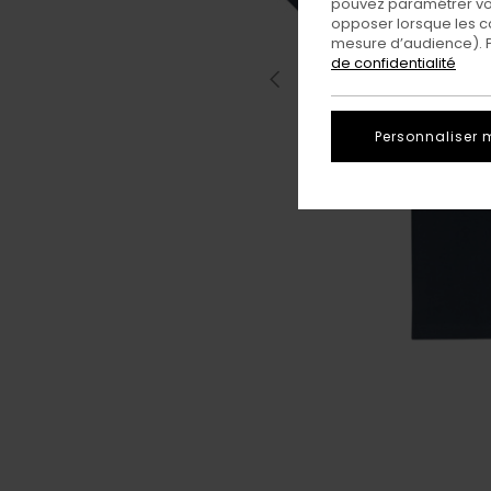
pouvez paramétrer vos
opposer lorsque les c
mesure d’audience). Po
de confidentialité
Personnaliser 