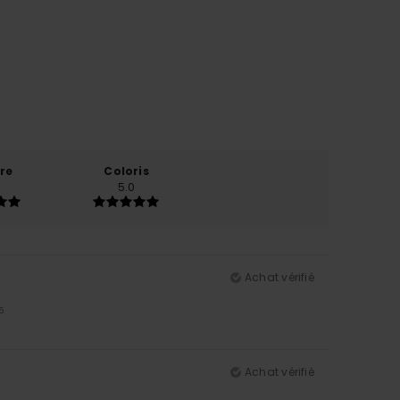
re
Coloris
5.0
Achat vérifié
5
Achat vérifié