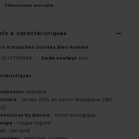
Sélectionnez une taille
ils & caractéristiques
irt à manches courtes Bleu Homme
e
ELYZT00494
Code couleur
ecn
ctéristiques
ollection:
Mainline
atière :
Jersey 100% en coton biologique [180
2]
onscious by Nature :
coton biologique
oupe :
coupe regular
ol :
col rond
anches :
manches courtes