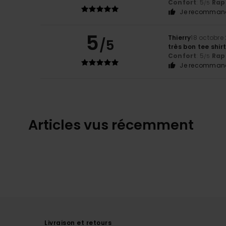
Confort
: 5
Rapp
/5
Je recommand
5
Thierry
18 octobre
/5
très bon tee shir
Confort
: 5
Rapp
/5
Je recommand
Articles vus récemment
Livraison et retours