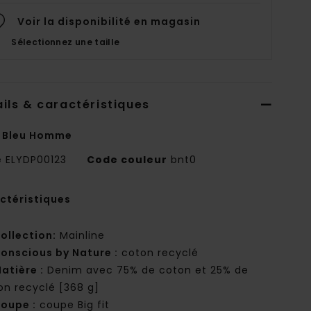
Voir la disponibilité en magasin
Sélectionnez une taille
ils & caractéristiques
 Bleu Homme
e
ELYDP00123
Code couleur
bnt0
ctéristiques
ollection:
Mainline
onscious by Nature :
coton recyclé
atière :
Denim avec 75% de coton et 25% de
on recyclé [368 g]
oupe :
coupe Big fit