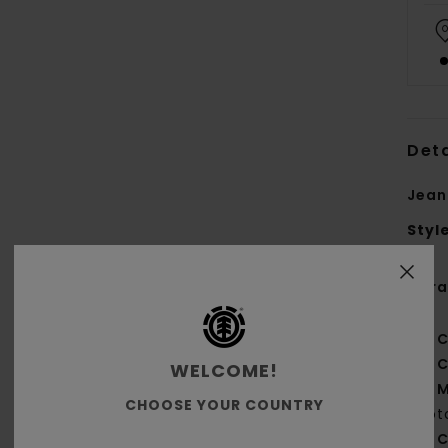
Deta
Jean
Styl
Cara
C
C
WELCOME!
M
CHOOSE YOUR COUNTRY
cot
C