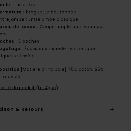
aille :
taille fixe
ermeture :
braguette boutonnée
ntrejambe :
Entrejambe classique
orme de jambe :
Coupe ample au niveau des
bes
oches :
5 poches
ogotage :
Écusson en suède synthétique
tiquette tissée
osition
[Matière principale] 75% coton, 25%
n recyclé
bilité du produit (Loi Agec)
aison & Retours