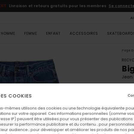
ENT
Livraison et retours gratuits pour les membres
Se connecter
A
HOMME
FEMME
ENFANT
ACCESSOIRES
SKATEBOARD
Page D
RECYC
Bi
Jean
ECO-
 DES COOKIES
Con
90,00
63,
us-mêmes utilisons des cookies ou une technologie équivalente pour
tions sur votre appareil. Ces informations personnelles (comme v
BONS 
resse IP) peuvent être utilisées pour vous présenter des publications
esurer la performance publicitaire et du contenu ; pour personnaliser 
leur audience ; pour développer et améliorer les produits de nos pa
Coul