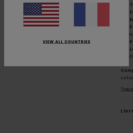
T
F
E
F
jam
VIEW ALL COUNTRIES
P
L
É
Comp
coto
Traça
Livr