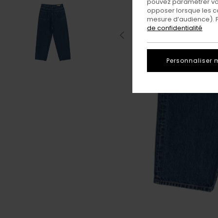
pouvez paramétrer vos
opposer lorsque les c
mesure d’audience). Po
de confidentialité
Personnaliser 