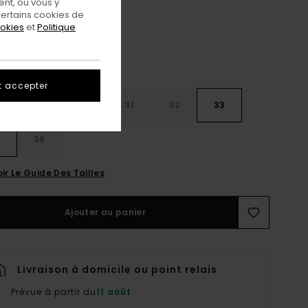
nt, ou vous y
ertains cookies de
ookies
et
Politique
t accepter
28
30
31
32
33
4
36
ir Le Guide Des Tailles
Ajouter au panier
Livraison à domicile ou point relais
Prévue à partir du
11 août