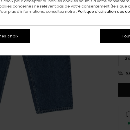
 choix pour accepter ou non les cookies soumis à votre consenteme
ookies concernés ne relèvent pas de votre consentement (tels que c
ur plus d'informations, consultez notre :
Politique d'utilisation des c
mes choix
Tou
26
3
Vo