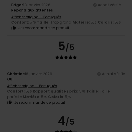
Edgar
18 janvier 2026
Achat vérifié
Répond aux attentes
Afficher original - Português
Confort
: 5
Taille
: Trop grand
Matière
: 5
Coloris
: 5
/5
/5
/5
Je recommande ce produit
5
/5
Christine
16 janvier 2026
Achat vérifié
Oui
Afficher original - Português
Confort
: 5
Rapport qualité / prix
: 5
Taille
: Taille
/5
/5
parfaite
Matière
: 5
Coloris
: 5
/5
/5
Je recommande ce produit
4
/5