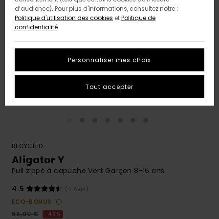
d’audience). Pour plus d'informations, consultez notre :
Politique d'utilisation des cookies
et
Politique de
confidentialité
Personnaliser mes choix
Tout accepter
RECYCLED
Aligator Y
Pull zippé à capuche Vert Garçon 8-16 ans
4.5
(4 Avis)
ECO-BONUS
65,00 €
40%