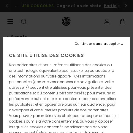
Passer
embres
Se connecter / s'inscrire
JEU CONCOURS
Gagnez 1 an de skate
Participez dè
à
l'information
sur
le
produit
Sweats
Continuer sans accepter
CE SITE UTILISE DES COOKIES
Nos partenaires et nous-mêmes utilisons des cookies ou
une technologie équivalente pour stocker et/ou accéder à
des informations sur votre appareil. Ces informations
personnelles (comme vos données de navigation et votre
adresse IP) peuvent être utilisées pour vous présenter des
publications et du contenu personnalisés ; pour mesurer la
performance publicitaire et du contenu ; pour personnaliser
les publicités ; et en apprendre plus sur leur audience ; pour
développer et améliorer les produits de nos partenaires.
Vous pouvez paramétrer vos choix pour accepter ou non les
cookies soumis à votre consentement, ou vous y opposer
lorsque les cookies concernés ne relèvent pas de votre
consentement (tels que certains cookies de mesure