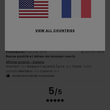
4.7
4
/5
VIEW ALL COUNTRIES
Francesca
24 janvier 2026
Achat vérifié
Bonne qualité et délais de livraison courts
Afficher original - Italiano
Confort
: 4
Rapport qualité / prix
: 4
Taille
: Taille
/5
/5
parfaite
Matière
: 4
Coloris
: 4
/5
/5
Je recommande ce produit
5
/5