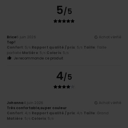
5
/5
Brice
6 juin 2026
Achat vérifié
Top!
Confort
: 5
Rapport qualité / prix
: 5
Taille
: Taille
/5
/5
parfaite
Matière
: 5
Coloris
: 5
/5
/5
Je recommande ce produit
4
/5
Johanna
4 juin 2026
Achat vérifié
Très confortable,super couleur
Confort
: 4
Rapport qualité / prix
: 4
Taille
: Grand
/5
/5
Matière
: 5
Coloris
: 5
/5
/5