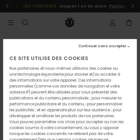
Passer
embres
Se connecter / s'inscrire
JEU CONCOURS
Gagnez 1 an de skate
Participez dè
à
l'information
sur
le
produit
Continuer sans accepter
CE SITE UTILISE DES COOKIES
Nos partenaires et nous-mêmes utilisons des cookies ou
une technologie équivalente pour stocker et/ou accéder à
des informations sur votre appareil. Ces informations
personnelles (comme vos données de navigation et votre
adresse IP) peuvent être utilisées pour vous présenter des
publications et du contenu personnalisés ; pour mesurer la
performance publicitaire et du contenu ; pour personnaliser
les publicités ; et en apprendre plus sur leur audience ; pour
développer et améliorer les produits de nos partenaires.
Vous pouvez paramétrer vos choix pour accepter ou non les
cookies soumis à votre consentement, ou vous y opposer
lorsque les cookies concernés ne relèvent pas de votre
consentement (tels que certains cookies de mesure