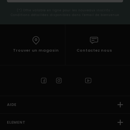
(*) Offre valable en ligne pour les nouveaux inscrits -
Conditions détaillées disponibles dans l'email de bienvenue
Trouver un magasin
Contactez nous
AIDE
ELEMENT