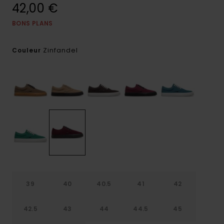
42,00 €
BONS PLANS
Zinfandel
Couleur
39
40
40.5
41
42
42.5
43
44
44.5
45