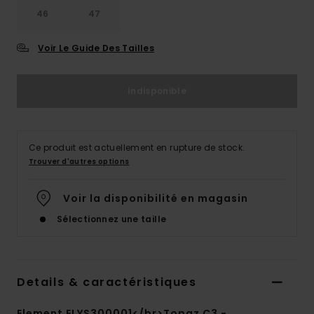
46
47
Voir Le Guide Des Tailles
Indisponible
Ce produit est actuellement en rupture de stock.
Trouver d'autres options
Voir la disponibilité en magasin
Sélectionnez une taille
Details & caractéristiques
Element ELYS300001</br>Topaz C3 -