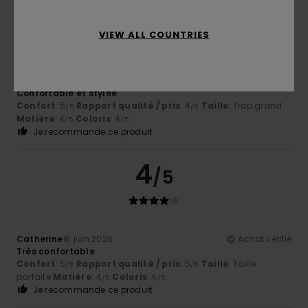
5
/5
VIEW ALL COUNTRIES
Scherer
19 juin 2026
Achat vérifié
Confortable et stylée
Confort
: 5
Rapport qualité / prix
: 4
Taille
: Trop grand
/5
/5
Matière
: 4
Coloris
: 4
/5
/5
Je recommande ce produit
4
/5
Catherine
16 juin 2026
Achat vérifié
Très confortable
Confort
: 5
Rapport qualité / prix
: 5
Taille
: Taille
/5
/5
parfaite
Matière
: 4
Coloris
: 4
/5
/5
Je recommande ce produit