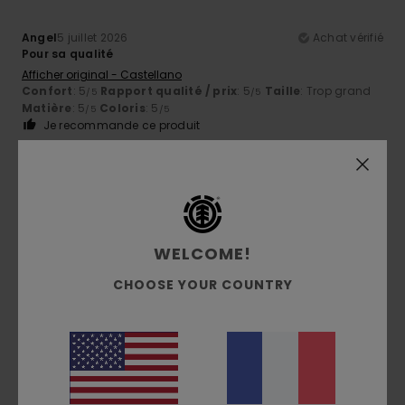
Angel
5 juillet 2026
Achat vérifié
Pour sa qualité
Afficher original - Castellano
Confort
: 5
Rapport qualité / prix
: 5
Taille
: Trop grand
/5
/5
Matière
: 5
Coloris
: 5
/5
/5
Je recommande ce produit
5
/5
WELCOME!
Jim
29 juin 2026
Achat vérifié
Ils sont superbes, semblent de bonne facture et sont
CHOOSE YOUR COUNTRY
vraiment confortables
Afficher original - English
Confort
: 5
Rapport qualité / prix
: 5
Taille
: Taille
/5
/5
parfaite
Matière
: 5
Coloris
: 5
/5
/5
Je recommande ce produit