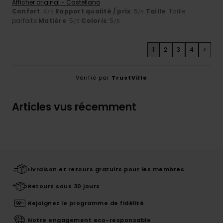
Afficher original - Castellano
Confort
: 4
Rapport qualité / prix
: 5
Taille
: Taille
/5
/5
parfaite
Matière
: 5
Coloris
: 5
/5
/5
1
2
3
4
>
Vérifié par
TrustVille
Articles vus récemment
Livraison et retours gratuits pour les membres
Retours sous 30 jours
Rejoignez le programme de fidélité
Notre engagement eco-responsable