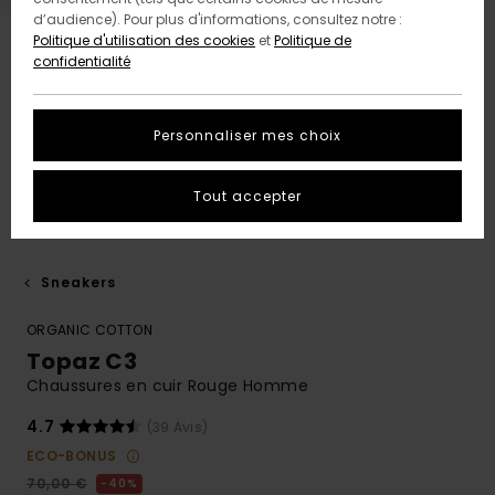
d’audience). Pour plus d'informations, consultez notre :
Politique d'utilisation des cookies
et
Politique de
confidentialité
Personnaliser mes choix
Tout accepter
Sneakers
ORGANIC COTTON
Topaz C3
Chaussures en cuir Rouge Homme
4.7
(39 Avis)
ECO-BONUS
70,00 €
40%