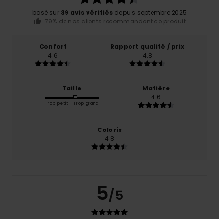
basé sur
39 avis vérifiés
depuis septembre 2025
79% de nos clients recommandent ce produit
Confort
Rapport qualité / prix
4.6
4.8
Taille
Matière
4.6
Trop petit
Trop grand
Coloris
4.8
5
/5