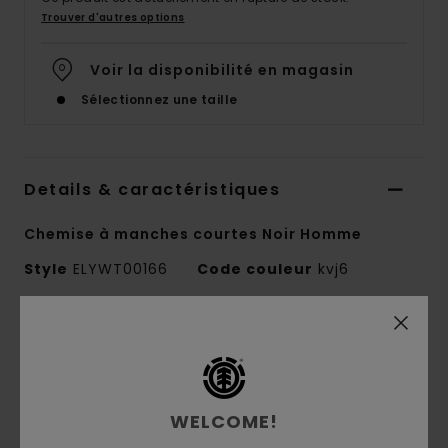
Trouver d'autres options
Voir la disponibilité en magasin
Sélectionnez une taille
Details & caractéristiques
Chemise à manches courtes Noir Homme
Style
ELYWT00166
Code couleur
kvj6
Caractéristiques
Collection:
Mainline
Matière :
coton [125 g/m²]
WELCOME!
Conscious by Nature :
coton biologique