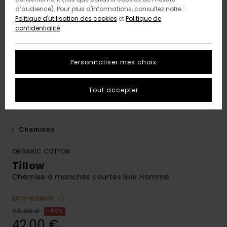
d’audience). Pour plus d'informations, consultez notre :
Politique d'utilisation des cookies
et
Politique de
confidentialité
Personnaliser mes choix
Tout accepter
Chemises
ORGANIC COTTON
Tillow
Chemise à manches courtes Noir Homme
ECO-BONUS
70,00 €
40%
42,00 €