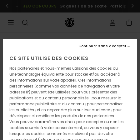
Passer
embres
Se connecter / s'inscrire
JEU CONCOURS
Gagnez 1 an de skate
Participez dè
à
l'information
sur
le
produit
Continuer sans accepter
CE SITE UTILISE DES COOKIES
Nos partenaires et nous-mêmes utilisons des cookies ou
une technologie équivalente pour stocker et/ou accéder à
des informations sur votre appareil. Ces informations
personnelles (comme vos données de navigation et votre
adresse IP) peuvent être utilisées pour vous présenter des
publications et du contenu personnalisés ; pour mesurer la
performance publicitaire et du contenu ; pour personnaliser
les publicités ; et en apprendre plus sur leur audience ; pour
développer et améliorer les produits de nos partenaires.
Vous pouvez paramétrer vos choix pour accepter ou non les
cookies soumis à votre consentement, ou vous y opposer
lorsque les cookies concernés ne relèvent pas de votre
consentement (tels que certains cookies de mesure