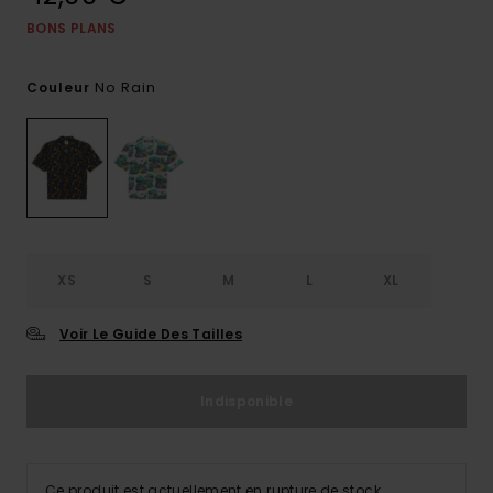
BONS PLANS
No Rain
Couleur
XS
S
M
L
XL
Voir Le Guide Des Tailles
Indisponible
Ce produit est actuellement en rupture de stock.