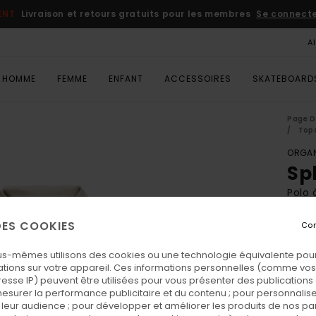
ENT
Livraison et retours gratuits pour les membres
Se connecter
A
HOMME
FEMME
ENFANT
ACCESSOIRES
SKATEBOARD
Page D
Top
ORGAN
Sp
Polo
ECO-
 DES COOKIES
Con
75,
us-mêmes utilisons des cookies ou une technologie équivalente pour
tions sur votre appareil. Ces informations personnelles (comme v
resse IP) peuvent être utilisées pour vous présenter des publications
Coul
esurer la performance publicitaire et du contenu ; pour personnaliser 
leur audience ; pour développer et améliorer les produits de nos pa