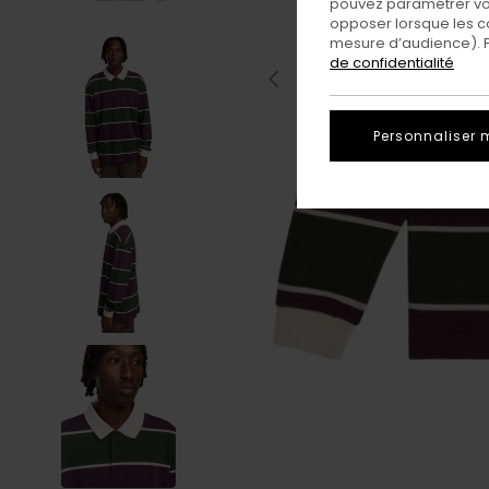
pouvez paramétrer vos
opposer lorsque les c
mesure d’audience). Po
de confidentialité
Personnaliser 