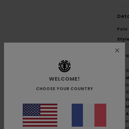
Deta
Polo
Styl
Cara
C
M
WELCOME!
bio
CHOOSE YOUR COUNTRY
C
E
M
A
ave
cor