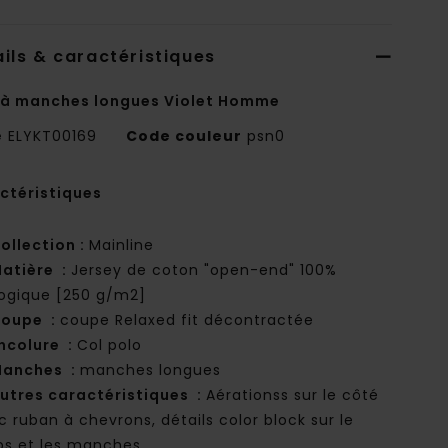
ils & caractéristiques
 à manches longues Violet Homme
e
ELYKT00169
Code couleur
psn0
ctéristiques
ollection :
Mainline
atière :
Jersey de coton "open-end" 100%
logique [250 g/m2]
oupe :
coupe Relaxed fit décontractée
ncolure :
Col polo
anches :
manches longues
utres caractéristiques :
Aérationss sur le côté
c ruban à chevrons, détails color block sur le
ps et les manches