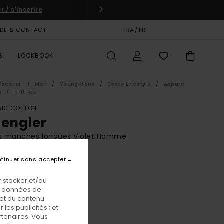
 / s'inscrire
IDE & CONTACT
CARTE CADEAU
FRA / FR
MAGASINS
S
LOOKBOOK
'accueil
Men
Young Mens
Skate Lifestyle
Apparel
s
Knit Top
IC COTTON
lengler
 à manches longues Violet Homme
BONUS
tinuer sans accepter
00 €
 stocker et/ou
os données de
 et du contenu
Plum Perfect
eur
les publicités ; et
rtenaires. Vous