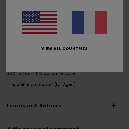
Encolure :
encolure à capuche
Manches :
manches longues
Système de fermeture :
Modèle à enfiler
Poches :
Poches kangourou
Logo :
imprimé sur la poitrine et dans le dos
Autres caractéristiques :
Capuche doublée
dans la même matière
VIEW ALL COUNTRIES
Imprimé avec encre à base d'eau
Composition
[Matière principale] 40% polyester,
30% coton, 30% coton recyclé
Traçabilité du produit (Loi Agec)
Livraison & Retours