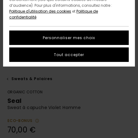
d’audience). Pour plus d'informations, consultez notre :
Politique d'utilisation des cookies
et
Politique de
confidentialité
Personnaliser mes choix
Tout accepter
Sweats & Polaires
ORGANIC COTTON
Seal
Sweat à capuche Violet Homme
ECO-BONUS
70,00 €