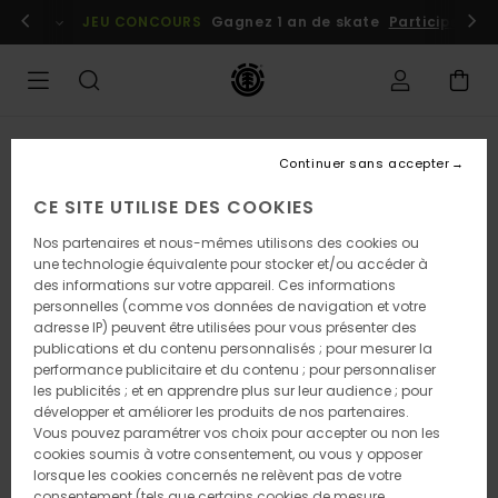
Passer
embres
Se connecter / s'inscrire
JEU CONCOURS
Gagnez 1 an de skate
Participez dè
à
l'information
sur
le
produit
RUPTURE DE STOCK
Continuer sans accepter
CE SITE UTILISE DES COOKIES
Nos partenaires et nous-mêmes utilisons des cookies ou
une technologie équivalente pour stocker et/ou accéder à
des informations sur votre appareil. Ces informations
personnelles (comme vos données de navigation et votre
adresse IP) peuvent être utilisées pour vous présenter des
publications et du contenu personnalisés ; pour mesurer la
performance publicitaire et du contenu ; pour personnaliser
les publicités ; et en apprendre plus sur leur audience ; pour
développer et améliorer les produits de nos partenaires.
Vous pouvez paramétrer vos choix pour accepter ou non les
cookies soumis à votre consentement, ou vous y opposer
lorsque les cookies concernés ne relèvent pas de votre
consentement (tels que certains cookies de mesure