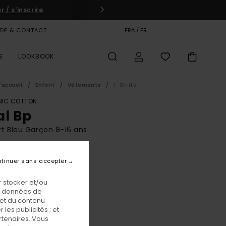
 / s'inscrire
IDE & CONTACT
CARTE CADEAU
FRA / FR
MAGASINS
S
LOOKBOOK
'accueil
Enfant
Vêtements
T-Shirts
IC COTTON
al Bp
rt Bleu Garçon 8-16 ans
BONUS
tinuer sans accepter
00 €
 stocker et/ou
os données de
Eclipse Navy
eur
 et du contenu
les publicités ; et
rtenaires. Vous