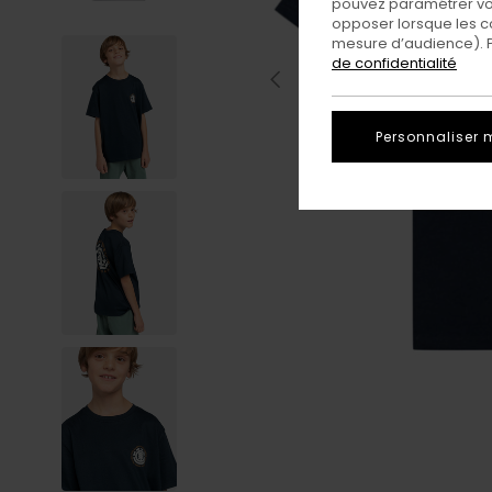
pouvez paramétrer vos
opposer lorsque les c
mesure d’audience). Po
de confidentialité
Personnaliser 