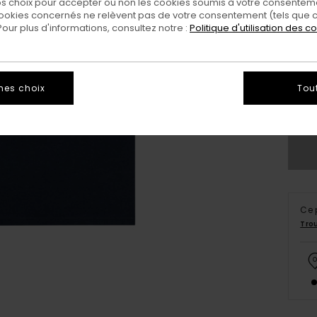
 choix pour accepter ou non les cookies soumis à votre consenteme
ookies concernés ne relèvent pas de votre consentement (tels que c
ur plus d'informations, consultez notre :
Politique d'utilisation des c
XS/
mes choix
Tou
Vo
Ce 
Tro