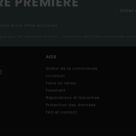
RE PREMIÈRE
tus et nos offres exclusives.
ligne pour les nouveaux inscrits - Conditions détaillées disponibles dan
AIDE
Statut de la commande
Livraison
Faire un retour
Paiement
Réparations et Garanties
Protection des données
FAQ et contact