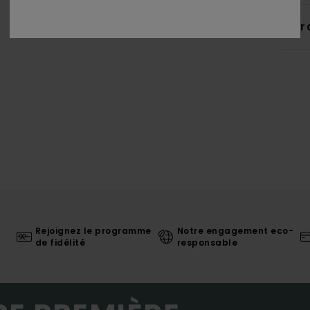
Livr
Rejoignez le programme
Notre engagement eco-
de fidélité
responsable