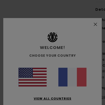
Deta
T-sh
Styl
Cara
WELCOME!
M
CHOOSE YOUR COUNTRY
c
C
I
dos
Comp
Traça
VIEW ALL COUNTRIES