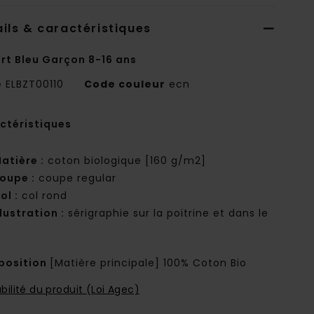
ils & caractéristiques
irt Bleu Garçon 8-16 ans
e
ELBZT00110
Code couleur
ecn
ctéristiques
atière :
coton biologique [160 g/m2]
oupe :
coupe regular
ol :
col rond
llustration :
sérigraphie sur la poitrine et dans le
osition
[Matière principale] 100% Coton Bio
bilité du produit (Loi Agec)