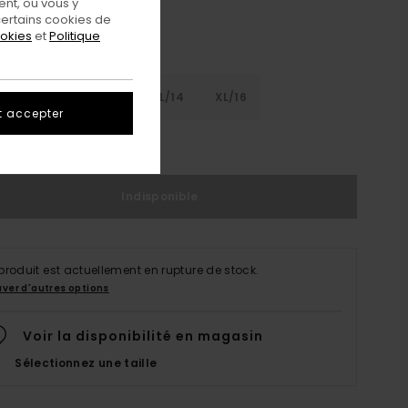
nt, ou vous y
ertains cookies de
ookies
et
Politique
8
S/10
M/12
L/14
XL/16
t accepter
ir Le Guide Des Tailles
Indisponible
produit est actuellement en rupture de stock.
uver d'autres options
Voir la disponibilité en magasin
Sélectionnez une taille