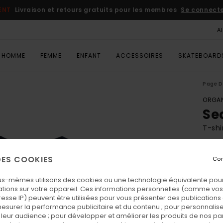
ENT
Livraison et retours gratuits pour les membres
Se connecter
A
HOMME
FEMME
ENFANT
ACCESSOIRES
SKATEBOARD
Page D
ORGAN
Se
T-shi
ECO-
 DES COOKIES
Con
20,
us-mêmes utilisons des cookies ou une technologie équivalente pour
tions sur votre appareil. Ces informations personnelles (comme v
Coul
resse IP) peuvent être utilisées pour vous présenter des publications
esurer la performance publicitaire et du contenu ; pour personnaliser 
leur audience ; pour développer et améliorer les produits de nos pa